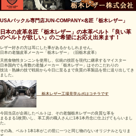
USAバックル専門店JUN-COMPANY×名匠「栃木レザー」
日本の皮革名匠「栃木レザー」の本革ベルト「良い革
のベルトが欲しい」のご希望にお応え出来ます！
レザー好きの方は耳にした事があるかもしれません。
日本の老舗皮革メーカー「栃木レザー」（旧栃木皮革）
天然食物性タンニンを使用し、伝統の技匠を現代に継承するマイスター
日本国内でも有数の老舗メーカー「栃木レザー」はそのこだわりの
技法・熟練の技で戦前から今日に至るまで良質の革製品を世に送り
出してき
ました。
栃木レザー工場見学ルポはコチラです
今回当店が企画したベルトは、その老舗栃木レザーの良質な革を
まるまる
1
枚買いし、革工房の職人さんに
1
本
1
本丹念に仕上げて
もらいまし
た。
その為、ベルト
1
本
1
本がこの世に一つと同じ物のないオリジナルと
なりま
す。