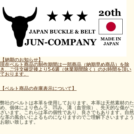
【納期のお知らせ】
現在ベルト商品の制作期間は一部商品（納期早め商品）を除
き、ご注文確定後より5-6週（休業期間除く）のお時間を頂い
ております。
【ベルト商品の在庫表示について】
弊社のベルトは本革を使用しております。本革は天然素材のた
め、個体により色ムラ、凹み、溝（血管痕）、先天的な傷がご
ざいます。これらは革の個性であり、良さでもあります。自然
な革の風合いによるものになりますのでご理解下さいますよう
お願い致します。