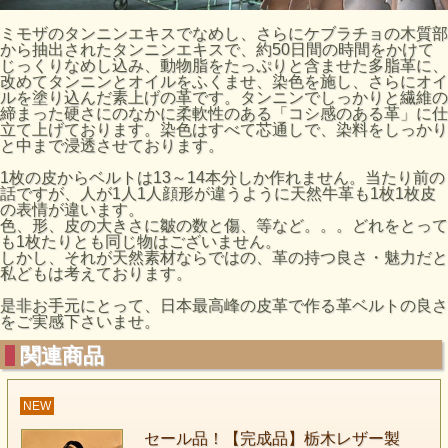
ミモザのタンニンエキスでなめし、さらにケブラチョの木質部
から抽出されたタンニンエキスで、約50日間の時間をかけて
じっくりなめし込み、動物脂をたっぷりと含ませた多脂革に、
改めてタンニンとオイルをふくませ、染色を施し、さらにオイ
ルを塗り込んだ素上げの革です。タンニンでしっかりと繊維の
締まった硬さにのなかに柔軟性のある「コシ感のある革」に仕
立て上げております。染色はすべて芯通しで、染料をしっかり
と中まで浸透させております。
1枚の皮からベルトは13～14本分しか作れません。当たり前の
話ですが、人が1人1人顔形が違うように天然牛革も1枚1枚皮
の表情が違います。
色、形、皮の大きさに皺の数と傷、等など。。。どれをとって
も1枚たりとも同じ物はございません。
しかし、それが天然素材ならではの、革の持つ良さ・魅力だと
私どもは考えております。
是非お手元にとって、日本最高峰の皮革で作る革ベルトの良さ
をご実感下さいませ。
関連商品
NEW
セール品！【完成品】栃木レザー製