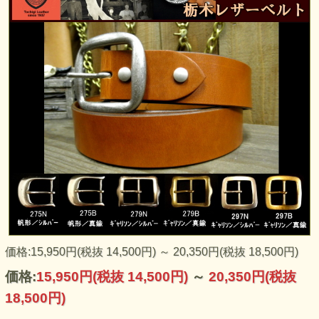
老舗皮革会社「栃木レザー」（旧・栃木皮革）、良質の北米
価格:15,950円(税抜 14,500円)
～
20,350円(税抜 18,500円)
産原皮をオリジナル植物性タンニンエキス（ブラジル産ミモ
ザ樹皮から抽出）に約20日間もの時間をかけ、十分になめし
価格:
15,950円
(税抜 14,500円)
～
20,350円
(税抜
た拘りのヌメ革にオイルとタンニンを含ませて染色加脂した
良質の牛革を使用しました。
18,500円)
厚みは3.5-4ｍｍ程、しなやかになめされた革は手触り良く