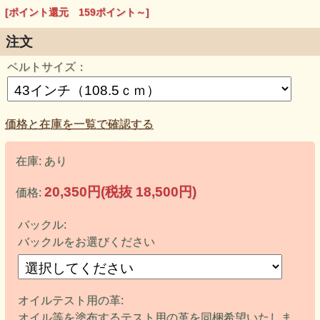
腰に巻いた際にも良く馴染みます。 装着するバックルも
[ポイント還元 159ポイント～]
Siskiyou社をはじめ様々なバックルメーカーの製品にもピッ
タリとフィットします。
注文
ベルトサイズ：
人気のバックルとのセット販売商品です。下記よりお好みの
バックルをお選び下さい。上記商品画像のベルトに付いてい
るスタンダードバックルはギャリソン401Nです。
価格と在庫を一覧で確認する
在庫:
あり
20,350円(税抜 18,500円)
価格:
バックル:
バックルをお選びください
オイルテスト用の革:
オイル等を塗布するテスト用の革を同梱希望いたしま