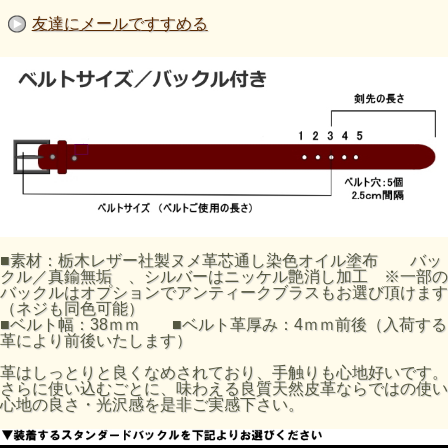
友達にメールですすめる
■素材：栃木レザー社製ヌメ革芯通し染色オイル塗布 バッ
クル／真鍮無垢 、シルバーはニッケル艶消し加工 ※一部の
バックルはオプションでアンティークブラスもお選び頂けます
（ネジも同色可能）
■ベルト幅：38ｍｍ ■ベルト革厚み：4ｍｍ前後（入荷する
革により前後いたします）
革はしっとりと良くなめされており、手触りも心地好いです。
さらに使い込むごとに、味わえる良質天然皮革ならではの使い
心地の良さ・光沢感を是非ご実感下さい。