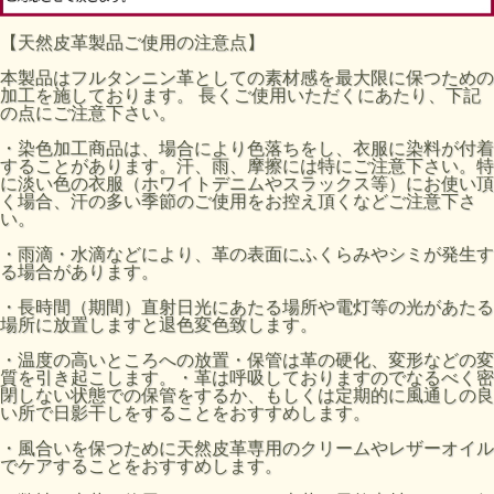
【天然皮革製品ご使用の注意点】
本製品はフルタンニン革としての素材感を最大限に保つための
加工を施しております。 長くご使用いただくにあたり、下記
の点にご注意下さい。
・染色加工商品は、場合により色落ちをし、衣服に染料が付着
することがあります。汗、雨、摩擦には特にご注意下さい。特
に淡い色の衣服（ホワイトデニムやスラックス等）にお使い頂
く場合、汗の多い季節のご使用をお控え頂くなどご注意下さ
い。
・雨滴・水滴などにより、革の表面にふくらみやシミが発生す
る場合があります。
・長時間（期間）直射日光にあたる場所や電灯等の光があたる
場所に放置しますと退色変色致します。
・温度の高いところへの放置・保管は革の硬化、変形などの変
質を引き起こします。・革は呼吸しておりますのでなるべく密
閉しない状態での保管をするか、もしくは定期的に風通しの良
い所で日影干しをすることをおすすめします。
・風合いを保つために天然皮革専用のクリームやレザーオイル
でケアすることをおすすめします。