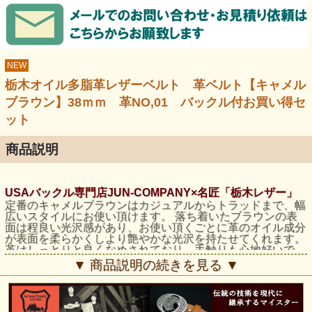
NEW
栃木オイル多脂革レザーベルト 革ベルト【キャメル
ブラウン】38ｍｍ 革NO,01 バックル付お買い得セ
ット
商品説明
USAバックル専門店JUN-COMPANY×名匠「栃木レザー」
定番のキャメルブラウンはカジュアルからトラッドまで、幅
広いスタイルにお使い頂けます。 落ち着いたブラウンの表
面は程良い光沢感があり、お使い頂くごとに革のオイル成分
が表面を柔らかくしより艶やかな光沢を持たせてくれます。
革はしっとりと良くなめされており、手触りも心地好いで
す。さらに使い込むごとに、味わえる良質天然皮革ならでは
▼ 商品説明の続きを見る ▼
の使い心地の良さ・光沢感を是非ご実感下さい。