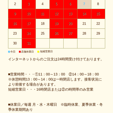
2
3
4
5
6
7
8
9
10
11
12
13
14
15
16
17
18
19
20
21
22
23
24
25
26
27
28
29
30
31
■
■
■
短縮営業日
今日
店舗休業日
インターネットからのご注文は24時間受け付けております。
■営業時間・・・①11：00～13：00 ②14：00～18：00
※休憩時間13：00～14：00は一時閉店します。接客状況に
より前後する場合があります。
短縮営業日・・・16時閉店または②の時間帯のみ営業
■休業日／毎週 月・水・木曜日 ※臨時休業、夏季休業・冬
季休業期間あり