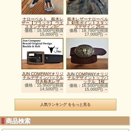
ナローベルト 栃木レ
栃木レザーナローベル
ザー【ブラック】 ウエ
ト 剣先ポイントスタッ
スタンデザイン3ピ...
ズデザイン 25ｍ...
価格：16,500円(税抜
価格：18,700円(税抜
15,000円)
～
17,000円)
～
JUN COMPANYオリジ
JUN COMPANYオリジ
ナルデザインバックル
ナルデザイントップバ
付き栃木レザ...
ックル 【桜...
価格：15,950円(税抜
価格：16,500円(税抜
14,500円)
～
15,000円)
～
人気ランキング をもっと見る
商品検索