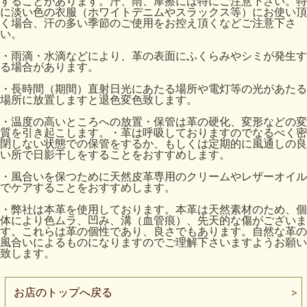
することがあります。汗、雨、摩擦には特にご注意下さい。特
に淡い色の衣服（ホワイトデニムやスラックス等）にお使い頂
く場合、汗の多い季節のご使用をお控え頂くなどご注意下さ
い。
・雨滴・水滴などにより、革の表面にふくらみやシミが発生す
る場合があります。
・長時間（期間）直射日光にあたる場所や電灯等の光があたる
場所に放置しますと退色変色致します。
・温度の高いところへの放置・保管は革の硬化、変形などの変
質を引き起こします。・革は呼吸しておりますのでなるべく密
閉しない状態での保管をするか、もしくは定期的に風通しの良
い所で日影干しをすることをおすすめします。
・風合いを保つために天然皮革専用のクリームやレザーオイル
でケアすることをおすすめします。
・弊社は本革を使用しております。本革は天然素材のため、個
体により色ムラ、凹み、溝（血管痕）、先天的な傷がございま
す。これらは革の個性であり、良さでもあります。自然な革の
風合いによるものになりますのでご理解下さいますようお願い
致します。
お店のトップへ戻る