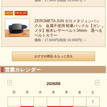
価格：17,600円(税抜 16,000円)
～
NEW
PICK UP
ZEROMETA JUN ゼロメタジュンバッ
クル 金属不使用 軽量バックル【ガン
メタ】栃木レザーベルト34mm 選べる
ベルトカラー
価格：17,600円(税抜 16,000円)
～
おすすめ商品 をもっと見る
営業カレンダー
2026/08
日
月
火
水
木
金
土
1