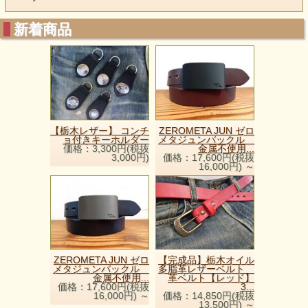
新着商品
【栃木レザー】 コンチ
ZEROMETA JUN ゼロ
ョ付きキーホルダー
メタジュンバックル
価格：3,300円(税抜
金属不使用...
3,000円)
価格：17,600円(税抜
16,000円)
～
ZEROMETA JUN ゼロ
【完成品】栃木オイル
メタジュンバックル
多脂革レザーベルト
金属不使用...
革ベルト【レッド】
価格：17,600円(税抜
3...
16,000円)
～
価格：14,850円(税抜
13,500円)
～