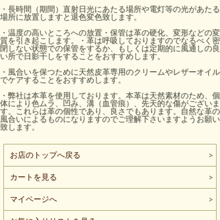
・長時間（期間）直射日光にあたる場所や電灯等の光があたる
場所に放置しますと退色変色致します。
・温度の高いところへの放置・保管は革の硬化、変形などの変
質を引き起こします。・革は呼吸しておりますのでなるべく密
閉しない状態での保管をするか、もしくは定期的に風通しの良
い所で日影干しをすることをおすすめします。
・風合いを保つために天然皮革専用のクリームやレザーオイル
でケアすることをおすすめします。
・弊社は本革を使用しております。本革は天然素材のため、個
体により色ムラ、凹み、溝（血管痕）、先天的な傷がございま
す。これらは革の個性であり、良さでもあります。自然な革の
風合いによるものになりますのでご理解下さいますようお願い
致します。
お店のトップへ戻る
カートを見る
マイページへ