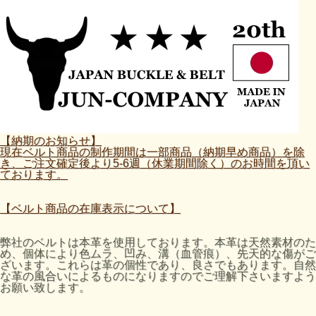
【納期のお知らせ】
現在ベルト商品の制作期間は一部商品（納期早め商品）を除
き、ご注文確定後より5-6週（休業期間除く）のお時間を頂い
ております。
【ベルト商品の在庫表示について】
弊社のベルトは本革を使用しております。本革は天然素材のた
め、個体により色ムラ、凹み、溝（血管痕）、先天的な傷がご
ざいます。これらは革の個性であり、良さでもあります。自然
な革の風合いによるものになりますのでご理解下さいますよう
お願い致します。