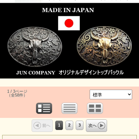
1 / 3ページ
（全58件）
1
2
3
前へ
次へ