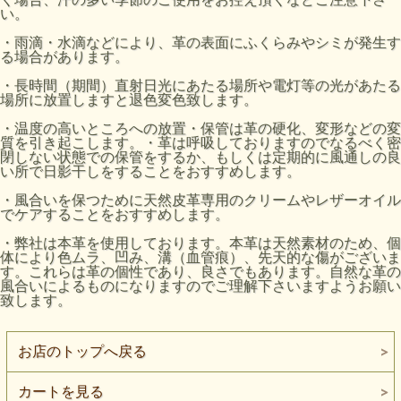
い。
・雨滴・水滴などにより、革の表面にふくらみやシミが発生す
る場合があります。
・長時間（期間）直射日光にあたる場所や電灯等の光があたる
場所に放置しますと退色変色致します。
・温度の高いところへの放置・保管は革の硬化、変形などの変
質を引き起こします。・革は呼吸しておりますのでなるべく密
閉しない状態での保管をするか、もしくは定期的に風通しの良
い所で日影干しをすることをおすすめします。
・風合いを保つために天然皮革専用のクリームやレザーオイル
でケアすることをおすすめします。
・弊社は本革を使用しております。本革は天然素材のため、個
体により色ムラ、凹み、溝（血管痕）、先天的な傷がございま
す。これらは革の個性であり、良さでもあります。自然な革の
風合いによるものになりますのでご理解下さいますようお願い
致します。
お店のトップへ戻る
カートを見る