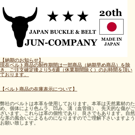
【納期のお知らせ】
現在ベルト商品の制作期間は一部商品（納期早め商品）を除
き、ご注文確定後より5-6週（休業期間除く）のお時間を頂い
ております。
【ベルト商品の在庫表示について】
弊社のベルトは本革を使用しております。本革は天然素材のた
め、個体により色ムラ、凹み、溝（血管痕）、先天的な傷がご
ざいます。これらは革の個性であり、良さでもあります。自然
な革の風合いによるものになりますのでご理解下さいますよう
お願い致します。