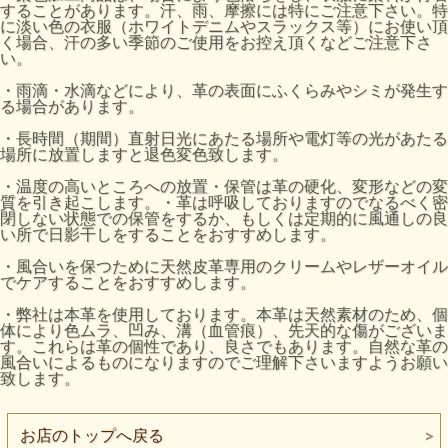
することがあります。汗、雨、摩擦には特にご注意下さい。特
に淡い色の衣服（ホワイトデニムやスラックス等）にお使い頂
く場合、汗の多い季節のご使用をお控え頂くなどご注意下さ
い。
・雨滴・水滴などにより、革の表面にふくらみやシミが発生す
る場合があります。
・長時間（期間）直射日光にあたる場所や電灯等の光があたる
場所に放置しますと退色変色致します。
・温度の高いところへの放置・保管は革の硬化、変形などの変
質を引き起こします。・革は呼吸しておりますのでなるべく密
閉しない状態での保管をするか、もしくは定期的に風通しの良
い所で日影干しをすることをおすすめします。
・風合いを保つために天然皮革専用のクリームやレザーオイル
でケアすることをおすすめします。
・弊社は本革を使用しております。本革は天然素材のため、個
体により色ムラ、凹み、溝（血管痕）、先天的な傷がございま
す。これらは革の個性であり、良さでもあります。自然な革の
風合いによるものになりますのでご理解下さいますようお願い
致します。
お店のトップへ戻る