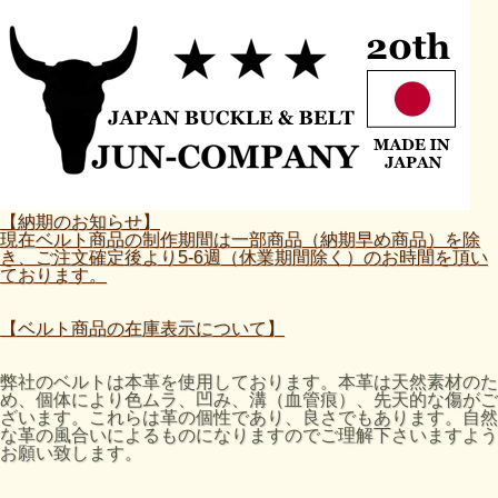
【納期のお知らせ】
現在ベルト商品の制作期間は一部商品（納期早め商品）を除
き、ご注文確定後より5-6週（休業期間除く）のお時間を頂い
ております。
【ベルト商品の在庫表示について】
弊社のベルトは本革を使用しております。本革は天然素材のた
め、個体により色ムラ、凹み、溝（血管痕）、先天的な傷がご
ざいます。これらは革の個性であり、良さでもあります。自然
な革の風合いによるものになりますのでご理解下さいますよう
お願い致します。