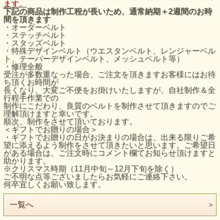
ます。
下記の商品は制作工程が長いため、通常納期＋2週間のお時
間を頂きます
・オーダーベルト
・ステッチベルト
・スタッズベルト
・特殊デザインベルト（ウエスタンベルト、レンジャーベル
ト、テーパーデザインベルト、メッシュベルト等）
・修理全般
受注が多数重なった場合、ご注文を頂きますお客様にはお待
ち頂くお時間が
長くなり、大変ご不便をお掛けいたしますが、自社制作＆全
行程手作業での
制作にこだわり、良質のベルトを制作させて頂きますのでご
理解頂けますと幸いです。
順次、制作をさせて頂いております。
＜ギフトでお贈りの場合＞
・ギフトでお贈りの日がお決まりの場合は、出来る限りご希
望に添えるよう制作をさせて頂きたいと思います。ご希望日
がある場合は、ご注文時にコメント欄てお知らせ頂けますと
助かります。
※クリスマス時期（11月中旬～12月下旬を除く）
ご不明な点等ございましたらお気軽にご連絡下さい。
何卒宜しくお願い致します。
一覧へ