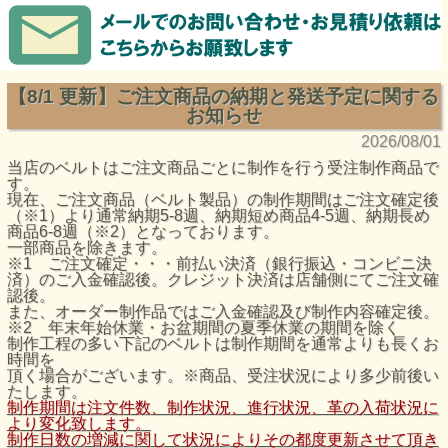
【8/1 更新】ご注文商品の納期と発送予定に関する
お知らせ
2026/08/01
当店のベルトはご注文商品ごとに制作を行う受注制作商品で
す。
現在、ご注文商品（ベルト製品）の制作期間はご注文確定後
（※1）より通常納期5-8週、納期短め商品4-5週、納期長め
商品6-8週（※2）となっております。
一部商品を除きます。
※1 ご注文確定・・・前払い決済（銀行振込・コンビニ決
済）のご入金確認後。クレジット決済は店舗側にてご注文確
認後。
また、オーダー制作品ではご入金確認及び制作内容確定後。
※2 年末年始休業・お盆期間の夏季休業の期間を除く
制作工程の多い下記のベルトは制作期間を通常よりも長くお
時間を
頂く場合がございます。※商品、受注状況により多少前後い
たします。
制作期間は注文件数、制作状況、進行状況、革の入荷状況に
より変化致します。
制作日数の増減に関して状況によりその都度更新させて頂き