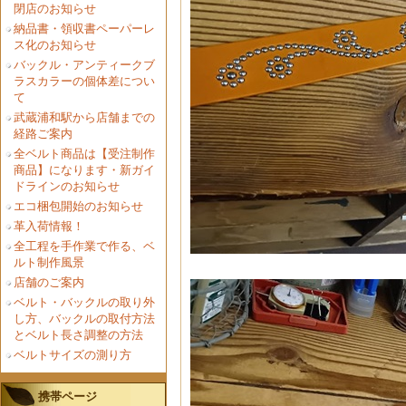
閉店のお知らせ
納品書・領収書ペーパーレ
ス化のお知らせ
バックル・アンティークブ
ラスカラーの個体差につい
て
武蔵浦和駅から店舗までの
経路ご案内
全ベルト商品は【受注制作
商品】になります・新ガイ
ドラインのお知らせ
エコ梱包開始のお知らせ
革入荷情報！
全工程を手作業で作る、ベ
ルト制作風景
店舗のご案内
ベルト・バックルの取り外
し方、バックルの取付方法
とベルト長さ調整の方法
ベルトサイズの測り方
携帯ページ