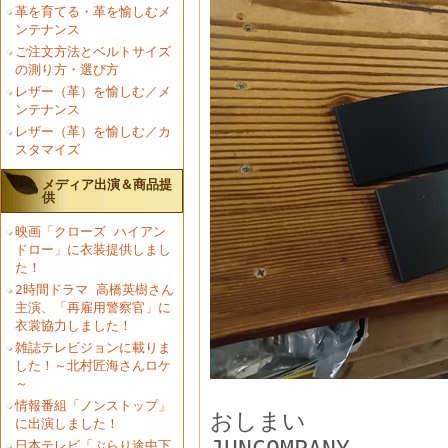
革を育てる・革を愉しむメ
ンテナンス
ご注文方法とベルトサイズ
の測り方・選び方
レザー（革）を愉しむ／メ
ンテナンス
レザー（革）を愉しむ／カ
スタマイズ
メディア出演＆商品提
供
映画「クローズ ハイアン
ドロー」に衣装提供しまし
た！
2時間ドラマ 高橋英樹さん
主演、「再雇用警察官」に
衣裳協力しました！
雑誌テレビジョンに載りま
した！～北村匠海さんロケ
～
情報番組「ノンストップ」
おしまい
に出演しました！
日本テレビ「ぶらり途中下