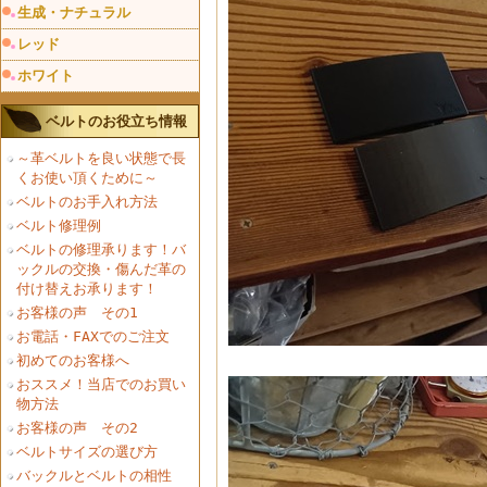
生成・ナチュラル
レッド
ホワイト
ベルトのお役立ち情報
～革ベルトを良い状態で長
くお使い頂くために～
ベルトのお手入れ方法
ベルト修理例
ベルトの修理承ります！バ
ックルの交換・傷んだ革の
付け替えお承ります！
お客様の声 その1
お電話・FAXでのご注文
初めてのお客様へ
おススメ！当店でのお買い
物方法
お客様の声 その2
ベルトサイズの選び方
バックルとベルトの相性