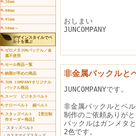
38mm
40mm
おしまい
45mm
JUNCOMPANY
50mm～
デザインスタイルでベ
ルトを選ぶ
ゼロメタJUNバックル／金
属不使用
セール商品一覧
非金属バックルとベ
納期が早めの商品
JUN COMPANYオリジナル
JUNCOMPANYです。
バックル商品
スーツ ビジネスベルト
非金属バックルとベル
ナローベルト 細ベルト
制作のご依頼ありがと
スタッズベルト 【受注制
作オーダー商品】
バックルはガンメタ
スタッズベルト
2色です。
カスタマイズスタッズ