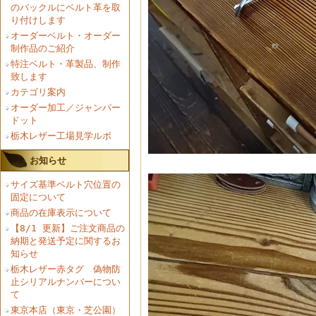
のバックルにベルト革を取
り付けします
オーダーベルト・オーダー
制作品のご紹介
特注ベルト・革製品、制作
致します
カテゴリ案内
オーダー加工／ジャンパー
ドット
栃木レザー工場見学ルポ
お知らせ
サイズ基準ベルト穴位置の
固定について
商品の在庫表示について
【8/1 更新】ご注文商品の
納期と発送予定に関するお
知らせ
栃木レザー赤タグ 偽物防
止シリアルナンバーについ
て
東京本店（東京・芝公園）