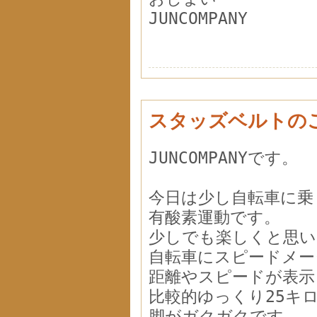
JUNCOMPANY
スタッズベルトの
JUNCOMPANYです。
今日は少し自転車に乗
有酸素運動です。
少しでも楽しくと思い
自転車にスピードメー
距離やスピードが表示
比較的ゆっくり25キ
脚がガクガクです。