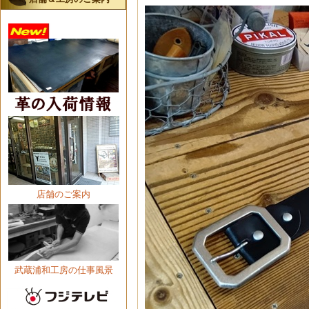
店舗のご案内
武蔵浦和工房の仕事風景