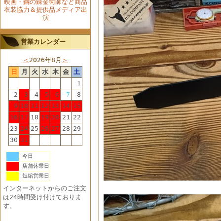
映画・鋼の錬金術師など商品
衣装協力＆提供品メディア出
演
営業カレンダー
＜
2026年8月
＞
日
月
火
水
木
金
土
1
2
3
4
5
6
7
8
9
10
11
12
13
14
15
16
17
18
19
20
21
22
23
24
25
26
27
28
29
30
31
今日
店舗休業日
短縮営業日
インターネットからのご注文
は24時間受け付けておりま
す。