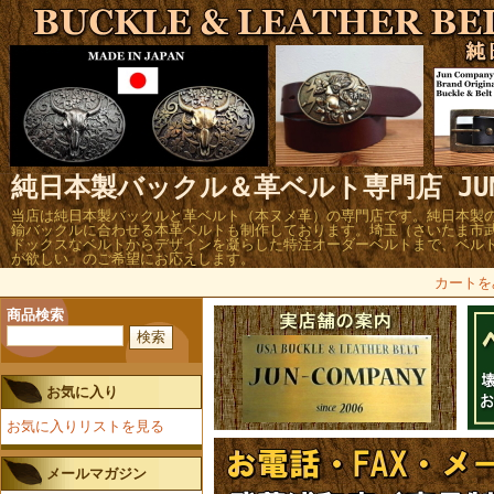
純日本製バックル＆革ベルト専門店 JUN 
当店は純日本製バックルと革ベルト（本ヌメ革）の専門店です。純日本製
鍮バックルに合わせる本革ベルトも制作しております。埼玉（さいたま市
ドックスなベルトからデザインを凝らした特注オーダーベルトまで、ベル
が欲しい」のご希望にお応えします。
カートを
商品検索
お気に入り
お気に入りリストを見る
メールマガジン