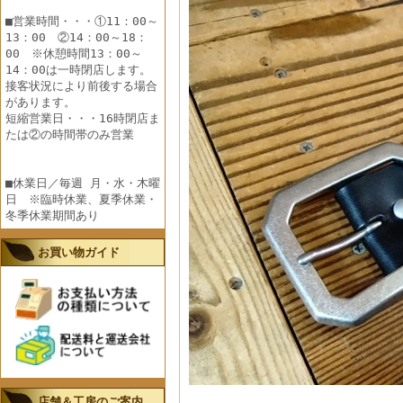
■営業時間・・・①11：00～
13：00 ②14：00～18：
00 ※休憩時間13：00～
14：00は一時閉店します。
接客状況により前後する場合
があります。
短縮営業日・・・16時閉店ま
たは②の時間帯のみ営業
■休業日／毎週 月・水・木曜
日 ※臨時休業、夏季休業・
冬季休業期間あり
お買い物ガイド
店舗＆工房のご案内