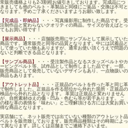
常販売価格よりも2-3割程お値引きしております。完成品につ
きましても他のベルト・革製品と同様にご返品・交換は不可と
なります。予めご了承くださいますようお願い致します。
【完成品・即納品】
・・・写真撮影用に制作した商品です。受
注制作品と変わらないクオリティの商品。サイズが合えばとっ
てもお買い得です！
【展示商品】
・・・店舗販売用にサンプルとして展示していた
商品です。通常販売と同等の品質となります。中には試着品と
して使っていた物もありますが、通常お使い頂くうえで問題の
ないと判断できる品となります。
【サンプル商品】
・・・受注製作品となるスタッズベルトやカ
ービングベルト等、試作品として制作しました品です。一部、
販売商品として発売していないデザインもあり、一点物扱いの
商品もあります。
【アウトレット品】
・・・正規品のベルトを作った革と同じ革
で制作しました。正規品を作る部位から外れた箇所・正規品の
検品から外れた品となります。 革質は正規品と変わりません
が、自然素材ゆえの傷・凹み・色むら等が若干あります。 こ
の様な革の表情を「味わい」とご理解頂ける方には大変お買い
得な商品となります。
実店舗にて、ネット販売では出ていない種類のアウトレット品
ベルトを販売致しております。販売商品種類はその時期によっ
て異なります。詳しくは店舗までご連絡下さいませ。