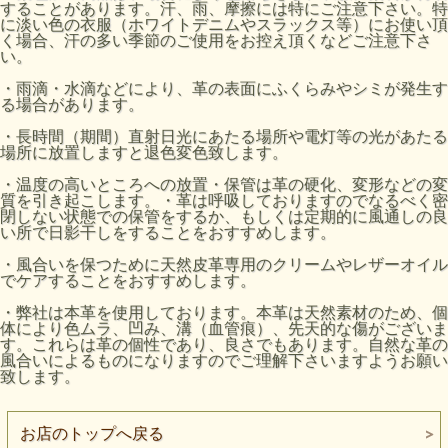
することがあります。汗、雨、摩擦には特にご注意下さい。特
に淡い色の衣服（ホワイトデニムやスラックス等）にお使い頂
く場合、汗の多い季節のご使用をお控え頂くなどご注意下さ
い。
・雨滴・水滴などにより、革の表面にふくらみやシミが発生す
る場合があります。
・長時間（期間）直射日光にあたる場所や電灯等の光があたる
場所に放置しますと退色変色致します。
・温度の高いところへの放置・保管は革の硬化、変形などの変
質を引き起こします。・革は呼吸しておりますのでなるべく密
閉しない状態での保管をするか、もしくは定期的に風通しの良
い所で日影干しをすることをおすすめします。
・風合いを保つために天然皮革専用のクリームやレザーオイル
でケアすることをおすすめします。
・弊社は本革を使用しております。本革は天然素材のため、個
体により色ムラ、凹み、溝（血管痕）、先天的な傷がございま
す。これらは革の個性であり、良さでもあります。自然な革の
風合いによるものになりますのでご理解下さいますようお願い
致します。
お店のトップへ戻る