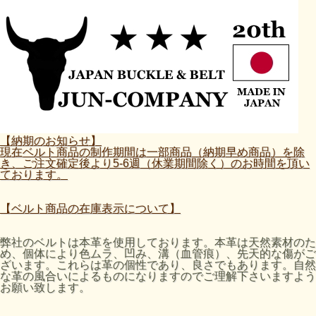
【納期のお知らせ】
現在ベルト商品の制作期間は一部商品（納期早め商品）を除
き、ご注文確定後より5-6週（休業期間除く）のお時間を頂い
ております。
【ベルト商品の在庫表示について】
弊社のベルトは本革を使用しております。本革は天然素材のた
め、個体により色ムラ、凹み、溝（血管痕）、先天的な傷がご
ざいます。これらは革の個性であり、良さでもあります。自然
な革の風合いによるものになりますのでご理解下さいますよう
お願い致します。