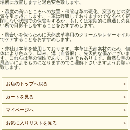
場所に放置しますと退色変色致します。
・温度の高いところへの放置・保管は革の硬化、変形などの変
質を引き起こします。・革は呼吸しておりますのでなるべく密
閉しない状態での保管をするか、もしくは定期的に風通しの良
い所で日影干しをすることをおすすめします。
・風合いを保つために天然皮革専用のクリームやレザーオイル
でケアすることをおすすめします。
・弊社は本革を使用しております。本革は天然素材のため、個
体により色ムラ、凹み、溝（血管痕）、先天的な傷がございま
す。これらは革の個性であり、良さでもあります。自然な革の
風合いによるものになりますのでご理解下さいますようお願い
致します。
お店のトップへ戻る
カートを見る
マイページへ
お気に入りリストを見る