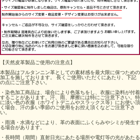
【天然皮革製品ご使用の注意点】
本製品はフルタンニン革としての素材感を最大限に保つための
加工を施しております。 長くご使用いただくにあたり、下記
の点にご注意下さい。
・染色加工商品は、場合により色落ちをし、衣服に染料が付着
することがあります。汗、雨、摩擦には特にご注意下さい。特
に淡い色の衣服（ホワイトデニムやスラックス等）にお使い頂
く場合、汗の多い季節のご使用をお控え頂くなどご注意下さ
い。
・雨滴・水滴などにより、革の表面にふくらみやシミが発生す
る場合があります。
・長時間（期間）直射日光にあたる場所や電灯等の光があたる