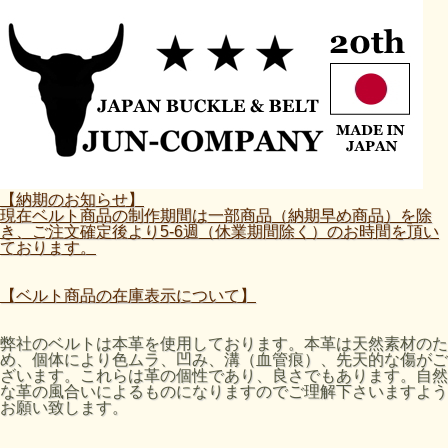
【納期のお知らせ】
現在ベルト商品の制作期間は一部商品（納期早め商品）を除
き、ご注文確定後より5-6週（休業期間除く）のお時間を頂い
ております。
【ベルト商品の在庫表示について】
弊社のベルトは本革を使用しております。本革は天然素材のた
め、個体により色ムラ、凹み、溝（血管痕）、先天的な傷がご
ざいます。これらは革の個性であり、良さでもあります。自然
な革の風合いによるものになりますのでご理解下さいますよう
お願い致します。