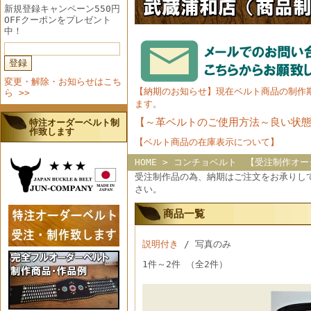
新規登録キャンペーン550円
OFFクーポンをプレゼント
中！
変更・解除・お知らせはこち
【納期のお知らせ】現在ベルト商品の制作
ら >>
ます。
【～革ベルトのご使用方法～良い状
特注オーダーベルト制
作致します
【ベルト商品の在庫表示について】
HOME
> コンチョベルト 【受注制作オー
受注制作品の為、納期はご注文をお承りし
さい。
商品一覧
説明付き
/ 写真のみ
1件～2件 （全2件）