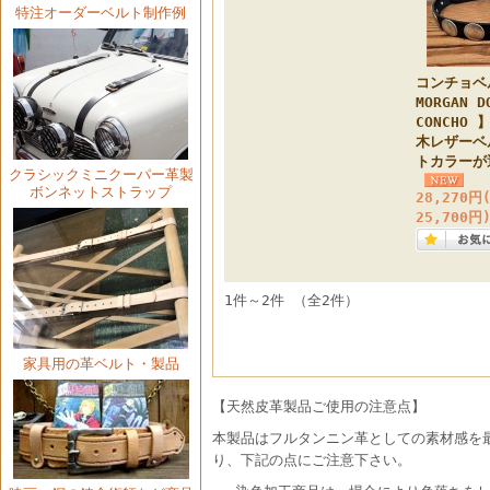
特注オーダーベルト制作例
コンチョベ
MORGAN D
CONCHO 
木レザーベ
トカラーが
クラシックミニクーパー
革製
ボンネットストラップ
28,270円
25,700円
1件～2件 （全2件）
家具用の革ベルト・製品
【天然皮革製品ご使用の注意点】
本製品はフルタンニン革としての素材感を
り、下記の点にご注意下さい。