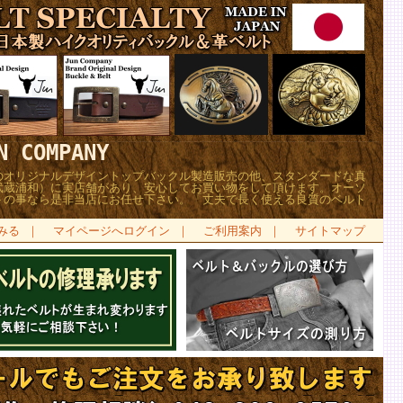
COMPANY
のオリジナルデザイントップバックル製造販売の他、スタンダードな真
武蔵浦和）に実店舗があり、安心してお買い物をして頂けます。オーソ
トの事なら是非当店にお任せ下さい。「丈夫で長く使える良質のベルト
みる
｜
マイページへログイン
｜
ご利用案内
｜
サイトマップ