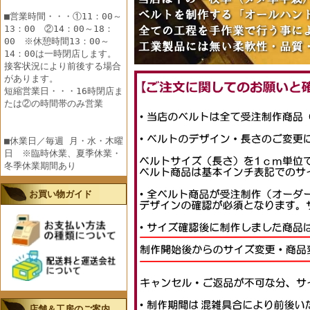
■営業時間・・・①11：00～
13：00 ②14：00～18：
00 ※休憩時間13：00～
14：00は一時閉店します。
接客状況により前後する場合
があります。
短縮営業日・・・16時閉店ま
たは②の時間帯のみ営業
■休業日／毎週 月・水・木曜
日 ※臨時休業、夏季休業・
冬季休業期間あり
お買い物ガイド
店舗＆工房のご案内