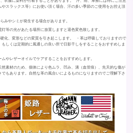
、衣服に染料が付着することがあります。 汗、雨、摩擦には特にご注意
ムやスラックス等）にお使い頂く場合、汗の多い季節のご使用をお控え頂
くらみやシミが発生する場合があります。
電灯等の光があたる場所に放置しますと退色変色致します。
硬化、変形などの変質を引き起こします。 ・革は呼吸しておりますので
、もしくは定期的に風通しの良い所で日影干しをすることをおすすめしま
ームやレザーオイルでケアすることをおすすめします。
天然素材のため、個体により色ムラ、凹み、溝（血管痕）、先天的な傷が
さでもあります。自然な革の風合いによるものになりますのでご理解下さ