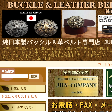
純日本製バックル＆革ベルト専門店 JUN 
当店は純日本製バックルと革ベルト（本ヌメ革）の専門店です。純日本製
鍮バックルに合わせる本革ベルトも制作しております。埼玉（さいたま市
ドックスなベルトからデザインを凝らした特注オーダーベルトまで、ベル
が欲しい」のご希望にお応えします。
カートを
商品検索
お気に入り
お気に入りリストを見る
メールマガジン