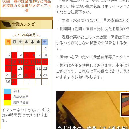
・染色加工商品は、場合により色落ちをし
映画・鋼の錬金術師など商品
衣装協力＆提供品メディア出
下さい。特に淡い色の衣服（ホワイトデニ
演
くなどご注意下さい。
・雨滴・水滴などにより、革の表面にふ
営業カレンダー
・長時間（期間）直射日光にあたる場所や
＜
2026年8月
＞
・温度の高いところへの放置・保管は革の
日
月
火
水
木
金
土
なるべく密閉しない状態での保管をするか
1
す。
2
3
4
5
6
7
8
・風合いを保つために天然皮革専用のクリ
9
10
11
12
13
14
15
・弊社は本革を使用しております。本革は
16
17
18
19
20
21
22
ございます。これらは革の個性であり、良
23
24
25
26
27
28
29
いますようお願い致します。
30
31
今日
店舗休業日
短縮営業日
インターネットからのご注文
は24時間受け付けておりま
す。