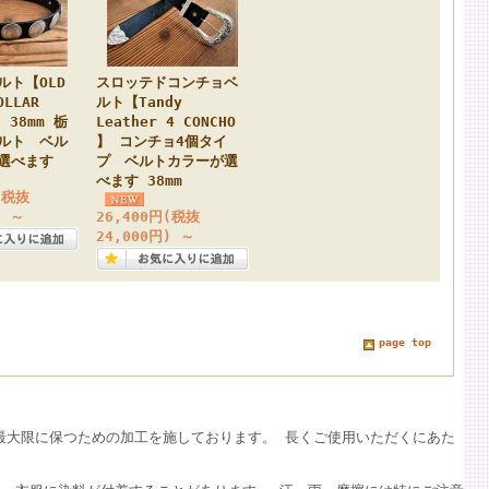
ルト【OLD
スロッテドコンチョベ
OLLAR
ルト【Tandy
】 38mm 栃
Leather 4 CONCHO
ルト ベル
】 コンチョ4個タイ
選べます
プ ベルトカラーが選
べます 38mm
(税抜
)
～
26,400円
(税抜
24,000円)
～
page top
最大限に保つための加工を施しております。
長くご使用いただくにあた