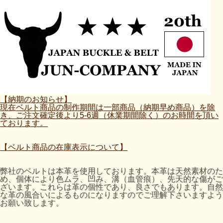
【納期のお知らせ】
現在ベルト商品の制作期間は一部商品（納期早め商品）を除
き、ご注文確定後より5-6週（休業期間除く）のお時間を頂い
ております。
【ベルト商品の在庫表示について】
弊社のベルトは本革を使用しております。本革は天然素材のた
め、個体により色ムラ、凹み、溝（血管痕）、先天的な傷がご
ざいます。これらは革の個性であり、良さでもあります。自然
な革の風合いによるものになりますのでご理解下さいますよう
お願い致します。