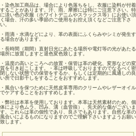
・染色加工商品は、場合により色落ちをし、衣服に染料が付着
することがあります。汗、雨、摩擦には特にご注意下さい。特
に淡い色の衣服（ホワイトデニムやスラックス等）にお使い頂
く場合、汗の多い季節のご使用をお控え頂くなどご注意下さ
い。
・雨滴・水滴などにより、革の表面にふくらみやシミが発生す
る場合があります。
・長時間（期間）直射日光にあたる場所や電灯等の光があたる
場所に放置しますと退色変色致します。
・温度の高いところへの放置・保管は革の硬化、変形などの変
質を引き起こします。・革は呼吸しておりますのでなるべく密
閉しない状態での保管をするか、もしくは定期的に風通しの良
い所で日影干しをすることをおすすめします。
・風合いを保つために天然皮革専用のクリームやレザーオイル
でケアすることをおすすめします。
・弊社は本革を使用しております。本革は天然素材のため、個
体により色ムラ、凹み、溝（血管痕）、先天的な傷がございま
す。これらは革の個性であり、良さでもあります。自然な革の
風合いによるものになりますのでご理解下さいますようお願い
致します。