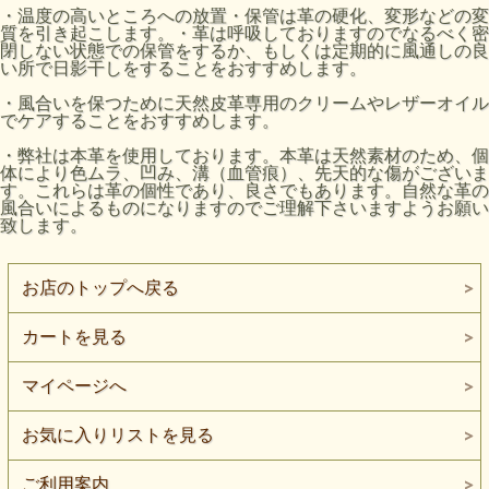
・温度の高いところへの放置・保管は革の硬化、変形などの変
質を引き起こします。・革は呼吸しておりますのでなるべく密
閉しない状態での保管をするか、もしくは定期的に風通しの良
い所で日影干しをすることをおすすめします。
・風合いを保つために天然皮革専用のクリームやレザーオイル
でケアすることをおすすめします。
・弊社は本革を使用しております。本革は天然素材のため、個
体により色ムラ、凹み、溝（血管痕）、先天的な傷がございま
す。これらは革の個性であり、良さでもあります。自然な革の
風合いによるものになりますのでご理解下さいますようお願い
致します。
お店のトップへ戻る
カートを見る
マイページへ
お気に入りリストを見る
ご利用案内