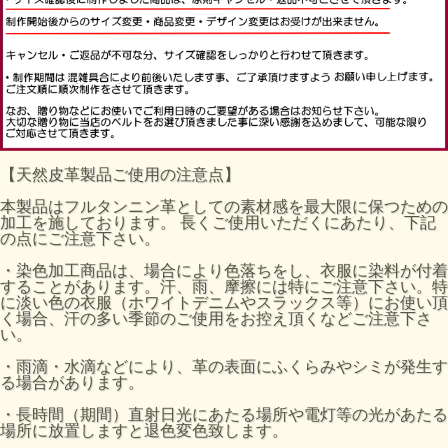
【天然皮革製品ご使用の注意点】
本製品はフルタンニン革としての素材感を最大限に保つための
加工を施しております。 長くご使用いただくにあたり、下記
の点にご注意下さい。
・染色加工商品は、場合により色落ちをし、衣服に染料が付着
することがあります。汗、雨、摩擦には特にご注意下さい。特
に淡い色の衣服（ホワイトデニムやスラックス等）にお使い頂
く場合、汗の多い季節のご使用をお控え頂くなどご注意下さ
い。
・雨滴・水滴などにより、革の表面にふくらみやシミが発生す
る場合があります。
・長時間（期間）直射日光にあたる場所や電灯等の光があたる
場所に放置しますと退色変色致します。