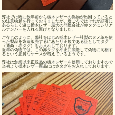
弊社では既に数年前から栃木レザーの偽物が出回っていると
の注意喚起を行っておりましたが、近ごろではそれが顕著に
あるらしく遂に栃木レザー最大の問屋会社が赤タグにシリア
ルナンバーを入れる運びとなりました。
ご存じのように、弊社をはじめ栃木レザー社製のヌメ革を使
った製品を製造販売するにあたり正規である証としてタグ
（通商：赤タグ）をお入れしております。
近年の偽物では、この赤タグを不正に製造して偽物に同梱す
るという悪質なケースが増えているようです。
弊社は創業以来正規品の栃木レザーを使用しておりますので
当初より栃木レザー商品には赤タグをお入れしております。