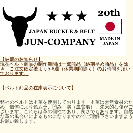
【納期のお知らせ】
現在ベルト商品の制作期間は一部商品（納期早め商品）を除
き、ご注文確定後より5-6週（休業期間除く）のお時間を頂い
ております。
【ベルト商品の在庫表示について】
弊社のベルトは本革を使用しております。本革は天然素材のた
め、個体により色ムラ、凹み、溝（血管痕）、先天的な傷がご
ざいます。これらは革の個性であり、良さでもあります。自然
な革の風合いによるものになりますのでご理解下さいますよう
お願い致します。