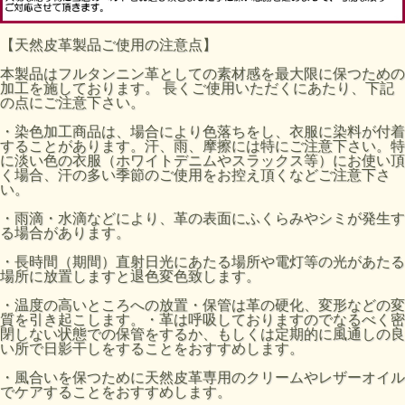
【天然皮革製品ご使用の注意点】
本製品はフルタンニン革としての素材感を最大限に保つための
加工を施しております。 長くご使用いただくにあたり、下記
の点にご注意下さい。
・染色加工商品は、場合により色落ちをし、衣服に染料が付着
することがあります。汗、雨、摩擦には特にご注意下さい。特
に淡い色の衣服（ホワイトデニムやスラックス等）にお使い頂
く場合、汗の多い季節のご使用をお控え頂くなどご注意下さ
い。
・雨滴・水滴などにより、革の表面にふくらみやシミが発生す
る場合があります。
・長時間（期間）直射日光にあたる場所や電灯等の光があたる
場所に放置しますと退色変色致します。
・温度の高いところへの放置・保管は革の硬化、変形などの変
質を引き起こします。・革は呼吸しておりますのでなるべく密
閉しない状態での保管をするか、もしくは定期的に風通しの良
い所で日影干しをすることをおすすめします。
・風合いを保つために天然皮革専用のクリームやレザーオイル
でケアすることをおすすめします。