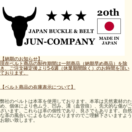
【納期のお知らせ】
現在ベルト商品の制作期間は一部商品（納期早め商品）を除
き、ご注文確定後より5-6週（休業期間除く）のお時間を頂い
ております。
【ベルト商品の在庫表示について】
弊社のベルトは本革を使用しております。本革は天然素材のた
め、個体により色ムラ、凹み、溝（血管痕）、先天的な傷がご
ざいます。これらは革の個性であり、良さでもあります。自然
な革の風合いによるものになりますのでご理解下さいますよう
お願い致します。