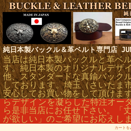
純日本製バックル＆革ベルト専門店 JUN 
当店は純日本製バックルと革ベ
す。純日本製のオリジナルデザ
他、スタンダードな真鍮バック
しております。埼玉（さいたま
安心してお買い物をして頂けま
らデザインを凝らした特注オー
ら是非当店にお任せ下さい。「
が欲しい」のご希望にお応えし
カートを