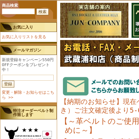
商品検索
お気に入り
お気に入りリストを見る
メールマガジン
新規登録キャンペーン550円
OFFクーポンをプレゼント
中！
変更・解除・お知らせはこち
ら >>
【納期のお知らせ】現在
き）ご注文確定後より5
特注オーダーベルト制
作致します
【～革ベルトのご使
めに～
】