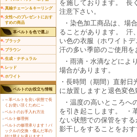
を施しております。
長
真鍮チェーン＆キーリング
注意下さい。
女性へのプレゼントにおす
・染色加工商品は、場合
すめの商品
ることがあります。 汗
革ベルトを色で選ぶ
い色の衣服（ホワイトデ
ブラック
汗の多い季節のご使用を
ブラウン
生成・ナチュラル
・雨滴・水滴などにより
レッド
場合があります。
ホワイト
・長時間（期間）直射日
に放置しますと退色変色
ベルトのお役立ち情報
～革ベルトを良い状態で長
・温度の高いところへの
くお使い頂くために～
を引き起こします。 ・
ベルトのお手入れ方法
ない状態での保管をする
ベルト修理例
ベルトの修理承ります！バ
影干しをすることをお
ックルの交換・傷んだ革の
付け替えお承ります！