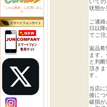
いての
状態か
「じゅん散歩」に出演しまし
た
ご連絡
スマートフォンサイト
日以降
でご注
返品希
ます。
と判断
頂きま
す。
当店に
後につ
破損が