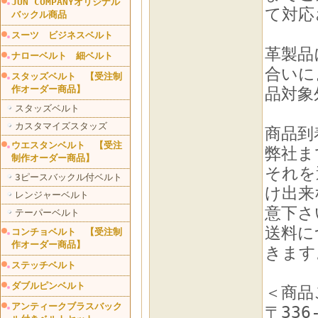
JUN COMPANYオリジナル
て対応
バックル商品
スーツ ビジネスベルト
革製品
ナローベルト 細ベルト
合いに
スタッズベルト 【受注制
作オーダー商品】
品対象
スタッズベルト
カスタマイズスタッズ
商品到
ウエスタンベルト 【受注
弊社ま
制作オーダー商品】
それを
3ピースバックル付ベルト
け出来
レンジャーベルト
意下さ
テーパーベルト
送料に
コンチョベルト 【受注制
作オーダー商品】
きます
ステッチベルト
ダブルピンベルト
＜商品
アンティークブラスバック
〒33