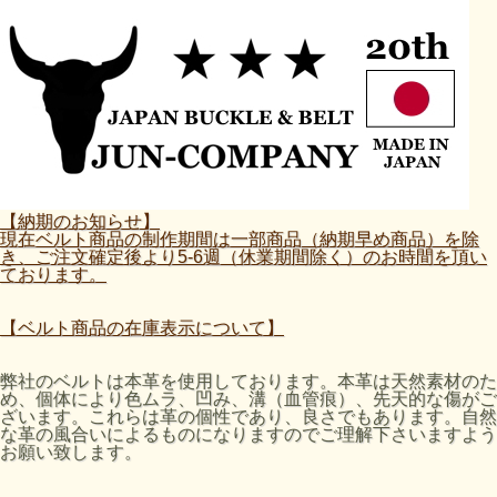
【納期のお知らせ】
現在ベルト商品の制作期間は一部商品（納期早め商品）を除
き、ご注文確定後より5-6週（休業期間除く）のお時間を頂い
ております。
【ベルト商品の在庫表示について】
弊社のベルトは本革を使用しております。本革は天然素材のた
め、個体により色ムラ、凹み、溝（血管痕）、先天的な傷がご
ざいます。これらは革の個性であり、良さでもあります。自然
な革の風合いによるものになりますのでご理解下さいますよう
お願い致します。