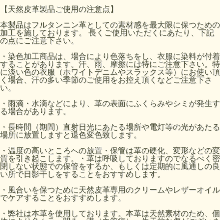
【天然皮革製品ご使用の注意点】
本製品はフルタンニン革としての素材感を最大限に保つための
加工を施しております。 長くご使用いただくにあたり、下記
の点にご注意下さい。
・染色加工商品は、場合により色落ちをし、衣服に染料が付着
することがあります。汗、雨、摩擦には特にご注意下さい。特
に淡い色の衣服（ホワイトデニムやスラックス等）にお使い頂
く場合、汗の多い季節のご使用をお控え頂くなどご注意下さ
い。
・雨滴・水滴などにより、革の表面にふくらみやシミが発生す
る場合があります。
・長時間（期間）直射日光にあたる場所や電灯等の光があたる
場所に放置しますと退色変色致します。
・温度の高いところへの放置・保管は革の硬化、変形などの変
質を引き起こします。・革は呼吸しておりますのでなるべく密
閉しない状態での保管をするか、もしくは定期的に風通しの良
い所で日影干しをすることをおすすめします。
・風合いを保つために天然皮革専用のクリームやレザーオイル
でケアすることをおすすめします。
・弊社は本革を使用しております。本革は天然素材のため、個