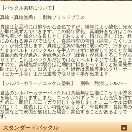
【バックル素材について】
真鍮（真鍮無垢）：別称ソリッドブラス
真鍮は新品時には鮮やかな金色ですが、経年により酸化し光沢
が取れ黒ずんでいきます。この経年変化、真鍮好きな方はこの
落ち着いた風合いを良しとしております。錆びに関しては、鉄
にみられる赤さびではなく、真鍮特有の青錆（緑青／ろくしょ
う）が発生致します。真鍮は湿気や塩分に弱いので、汗をかい
たままベルト（バックル）を手入れせずに放置しておくと金属
表面の酸化が進み、青緑色のさび（緑青）が発生することがあ
ります。これはバックルだけではなくベルトネジでも起こりま
すので、真鍮無垢の場合は定期的に拭きとって頂くと緑青発生
防止になります。出来てしまった緑青は真鍮専用のクリーナー
（ピカール等）または重曹で取り除く事が出来ます。
【シルバーカラー／ニッケル塗装】 別称：艶消しシルバー
当店のシルバーカラーバックルは真鍮無垢生地にニッケル塗装
を施しております。また、ニッケルのギラギラした光沢を消す
ために、艶消し加工（ガラ消し）を施しました。ニッケルは錆
びにくく、変色しにくい特性があります。※長時間・長期間の
放置などで表面が酸化した場合、変色することがあるようで
す。
スタンダードバックル