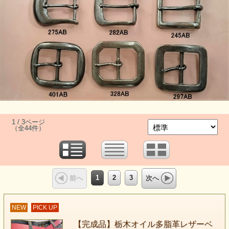
1 / 3ページ
（全44件）
1
2
3
前へ
次へ
NEW
PICK UP
【完成品】栃木オイル多脂革レザーベ