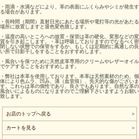
・雨滴・水滴などにより、革の表面にふくらみやシミが発生す
る場合があります。
・長時間（期間）直射日光にあたる場所や電灯等の光があたる
場所に放置しますと退色変色致します。
・温度の高いところへの放置・保管は革の硬化、変形などの変
質を引き起こします。・革は呼吸しておりますのでなるべく密
閉しない状態での保管をするか、もしくは定期的に風通しの良
い所で日影干しをすることをおすすめします。
・風合いを保つために天然皮革専用のクリームやレザーオイル
でケアすることをおすすめします。
・弊社は本革を使用しております。本革は天然素材のため、個
体により色ムラ、凹み、溝（血管痕）、先天的な傷がございま
す。これらは革の個性であり、良さでもあります。自然な革の
風合いによるものになりますのでご理解下さいますようお願い
致します。
お店のトップへ戻る
カートを見る