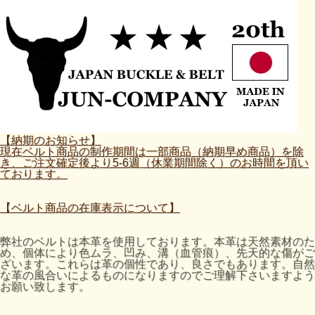
【納期のお知らせ】
現在ベルト商品の制作期間は一部商品（納期早め商品）を除
き、ご注文確定後より5-6週（休業期間除く）のお時間を頂い
ております。
【ベルト商品の在庫表示について】
弊社のベルトは本革を使用しております。本革は天然素材のた
め、個体により色ムラ、凹み、溝（血管痕）、先天的な傷がご
ざいます。これらは革の個性であり、良さでもあります。自然
な革の風合いによるものになりますのでご理解下さいますよう
お願い致します。