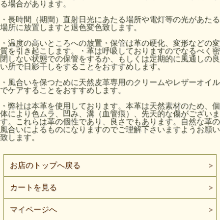
る場合があります。
・長時間（期間）直射日光にあたる場所や電灯等の光があたる
場所に放置しますと退色変色致します。
・温度の高いところへの放置・保管は革の硬化、変形などの変
質を引き起こします。・革は呼吸しておりますのでなるべく密
閉しない状態での保管をするか、もしくは定期的に風通しの良
い所で日影干しをすることをおすすめします。
・風合いを保つために天然皮革専用のクリームやレザーオイル
でケアすることをおすすめします。
・弊社は本革を使用しております。本革は天然素材のため、個
体により色ムラ、凹み、溝（血管痕）、先天的な傷がございま
す。これらは革の個性であり、良さでもあります。自然な革の
風合いによるものになりますのでご理解下さいますようお願い
致します。
お店のトップへ戻る
カートを見る
マイページへ