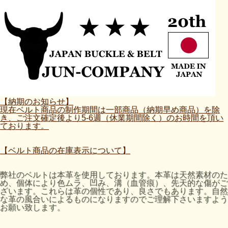
【納期のお知らせ】
現在ベルト商品の制作期間は一部商品（納期早め商品）を除
き、ご注文確定後より5-6週（休業期間除く）のお時間を頂い
ております。
【ベルト商品の在庫表示について】
弊社のベルトは本革を使用しております。本革は天然素材のた
め、個体により色ムラ、凹み、溝（血管痕）、先天的な傷がご
ざいます。これらは革の個性であり、良さでもあります。自然
な革の風合いによるものになりますのでご理解下さいますよう
お願い致します。