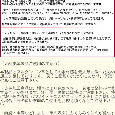
【天然皮革製品ご使用の注意点】
本製品はフルタンニン革としての素材感を最大限に保つための
加工を施しております。 長くご使用いただくにあたり、下記
の点にご注意下さい。
・染色加工商品は、場合により色落ちをし、衣服に染料が付着
することがあります。汗、雨、摩擦には特にご注意下さい。特
に淡い色の衣服（ホワイトデニムやスラックス等）にお使い頂
く場合、汗の多い季節のご使用をお控え頂くなどご注意下さ
い。
・雨滴・水滴などにより、革の表面にふくらみやシミが発生す