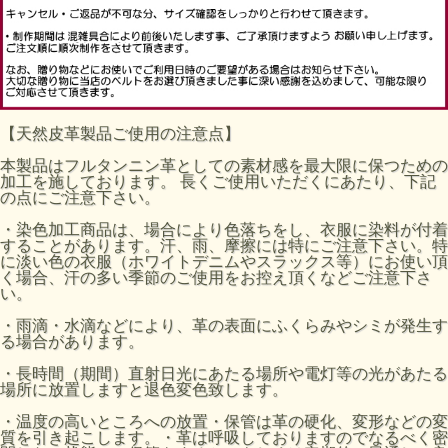
【天然皮革製品ご使用の注意点】
本製品はフルタンニン革としての素材感を最大限に保つための
加工を施しております。 長くご使用いただくにあたり、下記
の点にご注意下さい。
・染色加工商品は、場合により色落ちをし、衣服に染料が付着
することがあります。汗、雨、摩擦には特にご注意下さい。特
に淡い色の衣服（ホワイトデニムやスラックス等）にお使い頂
く場合、汗の多い季節のご使用をお控え頂くなどご注意下さ
い。
・雨滴・水滴などにより、革の表面にふくらみやシミが発生す
る場合があります。
・長時間（期間）直射日光にあたる場所や電灯等の光があたる
場所に放置しますと退色変色致します。
・温度の高いところへの放置・保管は革の硬化、変形などの変
質を引き起こします。・革は呼吸しておりますのでなるべく密