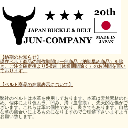
【納期のお知らせ】
現在ベルト商品の制作期間は一部商品（納期早め商品）を除
き、ご注文確定後より5-6週（休業期間除く）のお時間を頂い
ております。
【ベルト商品の在庫表示について】
弊社のベルトは本革を使用しております。本革は天然素材のた
め、個体により色ムラ、凹み、溝（血管痕）、先天的な傷がご
ざいます。これらは革の個性であり、良さでもあります。自然
な革の風合いによるものになりますのでご理解下さいますよう
お願い致します。