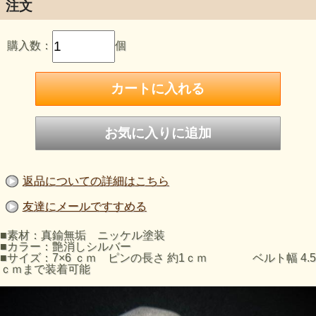
注文
購入数：
個
返品についての詳細はこちら
友達にメールですすめる
■素材：真鍮無垢 ニッケル塗装
■カラー：艶消しシルバー
■サイズ：7×6 ｃｍ ピンの長さ 約1ｃｍ ベルト幅 4.5
ｃｍまで装着可能