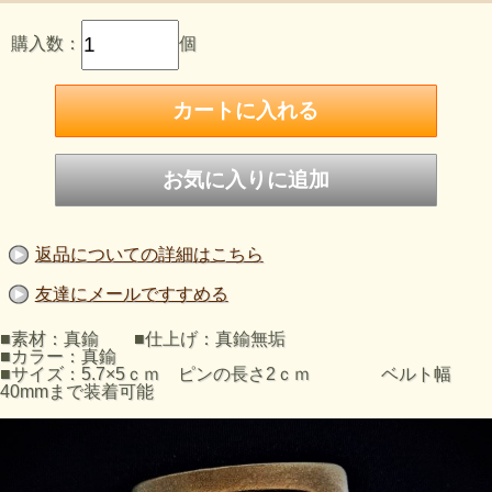
購入数：
個
返品についての詳細はこちら
友達にメールですすめる
■素材：真鍮 ■仕上げ：真鍮無垢
■カラー：真鍮
■サイズ：5.7×5ｃｍ ピンの長さ2ｃｍ ベルト幅
40mmまで装着可能