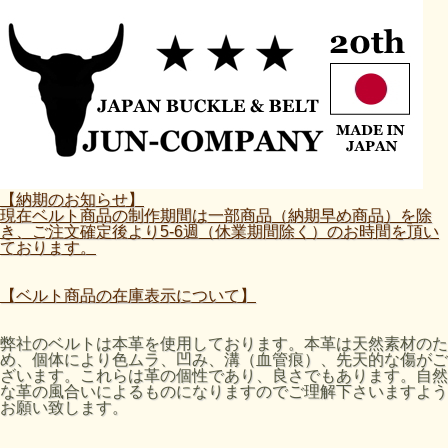
【納期のお知らせ】
現在ベルト商品の制作期間は一部商品（納期早め商品）を除
き、ご注文確定後より5-6週（休業期間除く）のお時間を頂い
ております。
【ベルト商品の在庫表示について】
弊社のベルトは本革を使用しております。本革は天然素材のた
め、個体により色ムラ、凹み、溝（血管痕）、先天的な傷がご
ざいます。これらは革の個性であり、良さでもあります。自然
な革の風合いによるものになりますのでご理解下さいますよう
お願い致します。