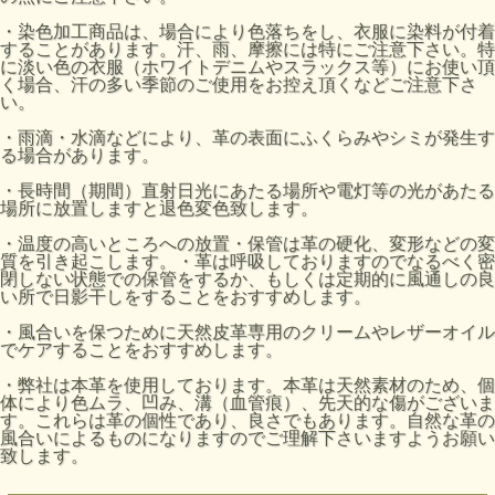
・染色加工商品は、場合により色落ちをし、衣服に染料が付着
することがあります。汗、雨、摩擦には特にご注意下さい。特
に淡い色の衣服（ホワイトデニムやスラックス等）にお使い頂
く場合、汗の多い季節のご使用をお控え頂くなどご注意下さ
い。
・雨滴・水滴などにより、革の表面にふくらみやシミが発生す
る場合があります。
・長時間（期間）直射日光にあたる場所や電灯等の光があたる
場所に放置しますと退色変色致します。
・温度の高いところへの放置・保管は革の硬化、変形などの変
質を引き起こします。・革は呼吸しておりますのでなるべく密
閉しない状態での保管をするか、もしくは定期的に風通しの良
い所で日影干しをすることをおすすめします。
・風合いを保つために天然皮革専用のクリームやレザーオイル
でケアすることをおすすめします。
・弊社は本革を使用しております。本革は天然素材のため、個
体により色ムラ、凹み、溝（血管痕）、先天的な傷がございま
す。これらは革の個性であり、良さでもあります。自然な革の
風合いによるものになりますのでご理解下さいますようお願い
致します。