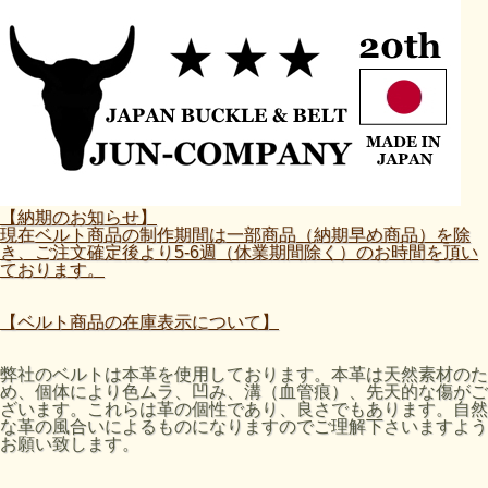
【納期のお知らせ】
現在ベルト商品の制作期間は一部商品（納期早め商品）を除
き、ご注文確定後より5-6週（休業期間除く）のお時間を頂い
ております。
【ベルト商品の在庫表示について】
弊社のベルトは本革を使用しております。本革は天然素材のた
め、個体により色ムラ、凹み、溝（血管痕）、先天的な傷がご
ざいます。これらは革の個性であり、良さでもあります。自然
な革の風合いによるものになりますのでご理解下さいますよう
お願い致します。