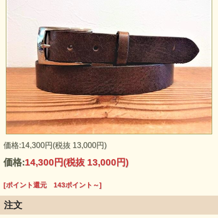
価格:14,300円(税抜 13,000円)
価格:
14,300円
(税抜 13,000円)
革製品の本場、イタリアで丁寧になめされた革は驚くほど軟
[ポイント還元 143ポイント～]
かくしなやか。 深みのあるブラウンカラーにオイルレザー
ならではの光沢感が合わさり、高級感あふれる仕上がりとな
注文
りました。お使い頂くごとに革に浸透したオイル成分が馴染
み、更に味わい深い表情を見せてくれることと思います。