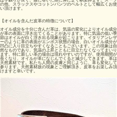
の他、スラックスやコットンパンツのベルトとして幅広くお使
い頂けます。
【オイルを含んだ皮革の特徴について】
オイル成分を十分に含んだ革は、気温の変化によりオイル成分
が革の表面に浮き出てくることがあります。特に気温の低い季
節はオイルが白く浮き出る現象が起こります。イタリアンレザ
ーのように革の表面がエンボス状態の場合、白いオイル成分が
凹凸に入り目立ちやすくなることもございます。この現象は自
然なものであり、気温の上昇とともに目立たなくなってまいり
ます。特に新しい革の場合は現れやすいのですが、使用期間が
長くなり、オイルが革になじんでくると減少してきます。革は
天然素材です。私たち人間の皮膚と同じように、革も変化して
参ります。天然素材故の現象とご理解頂き、皮革をお楽しみ頂
けますと幸いです。