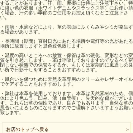
することがあります。汗、雨、摩擦には特にご注意下さい。特
に淡い色の衣服（ホワイトデニムやスラックス等）にお使い頂
く場合、汗の多い季節のご使用をお控え頂くなどご注意下さ
い。
・雨滴・水滴などにより、革の表面にふくらみやシミが発生す
る場合があります。
・長時間（期間）直射日光にあたる場所や電灯等の光があたる
場所に放置しますと退色変色致します。
・温度の高いところへの放置・保管は革の硬化、変形などの変
質を引き起こします。・革は呼吸しておりますのでなるべく密
閉しない状態での保管をするか、もしくは定期的に風通しの良
い所で日影干しをすることをおすすめします。
・風合いを保つために天然皮革専用のクリームやレザーオイル
でケアすることをおすすめします。
・弊社は本革を使用しております。本革は天然素材のため、個
体により色ムラ、凹み、溝（血管痕）、先天的な傷がございま
す。これらは革の個性であり、良さでもあります。自然な革の
風合いによるものになりますのでご理解下さいますようお願い
致します。
お店のトップへ戻る