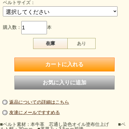
イタリアンレザーの特徴であるシボやシワの表情は、ワンラ
ベルトサイズ：
ンク上のおしゃれを楽しみたい方にお勧めしたいベルトで
す。シンプルなベルトはビジネスからカジュアルまで幅広く
お使い頂けます。
購入数：
本
在庫
あり
返品についての詳細はこちら
友達にメールですすめる
■ベルト素材：本牛革 芯通し染色オイル塗布仕上げ ■ベ
ルト幅：30ｍｍ ■革厚み：3.5ｍｍ前後