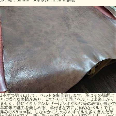
1本ずつ切り出して、ベルトを制作致します。革はその場所ご
とに様々な表情があり、1本たりとて同じベルトは出来上がり
ません。特にイタリアンレザーはシボやシワ等の表情が豊かで
革本来の魅力を楽しめる、革好きな方にお勧めなベルトです。
厚みは3.5ｍｍ程、しなやかになめされオイルを多く含んだ革
は手触りが良く、腰に巻いた際に体によく馴染みます。スーツ