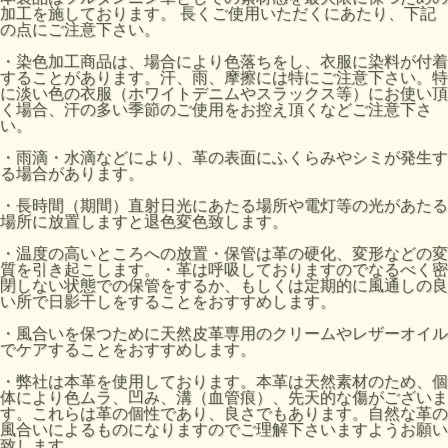
加工を施しております。 長くご使用いただくにあたり、下記
の点にご注意下さい。
・染色加工商品は、場合により色落ちをし、衣服に染料が付着
することがあります。汗、雨、摩擦には特にご注意下さい。特
に淡い色の衣服（ホワイトデニムやスラックス等）にお使い頂
く場合、汗の多い季節のご使用をお控え頂くなどご注意下さ
い。
・雨滴・水滴などにより、革の表面にふくらみやシミが発生す
る場合があります。
・長時間（期間）直射日光にあたる場所や電灯等の光があたる
場所に放置しますと退色変色致します。
・温度の高いところへの放置・保管は革の硬化、変形などの変
質を引き起こします。・革は呼吸しておりますのでなるべく密
閉しない状態での保管をするか、もしくは定期的に風通しの良
い所で日影干しをすることをおすすめします。
・風合いを保つために天然皮革専用のクリームやレザーオイル
でケアすることをおすすめします。
・弊社は本革を使用しております。本革は天然素材のため、個
体により色ムラ、凹み、溝（血管痕）、先天的な傷がございま
す。これらは革の個性であり、良さでもあります。自然な革の
風合いによるものになりますのでご理解下さいますようお願い
致します。