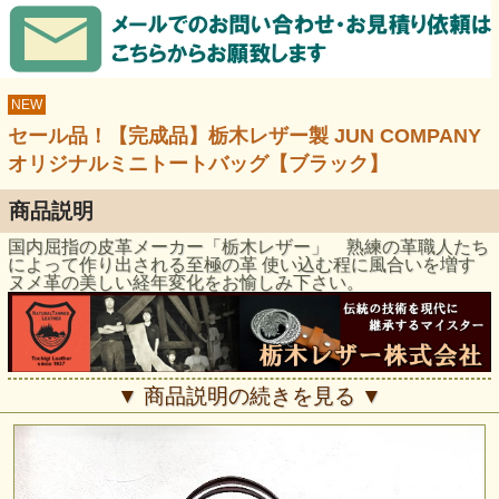
NEW
セール品！【完成品】栃木レザー製 JUN COMPANY
オリジナルミニトートバッグ【ブラック】
商品説明
国内屈指の皮革メーカー「栃木レザー」 熟練の革職人たち
によって作り出される至極の革 使い込む程に風合いを増す
ヌメ革の美しい経年変化をお愉しみ下さい。
USAバックル専門店JUN-COMPANY×名匠「栃木レザー」
▼ 商品説明の続きを見る ▼
日本が誇る革の匠「栃木レザー」の良質ヌメ革（※フルベジ
タブルタンニンなめし革）にオイルをふんだんに加脂した革
を使用しています。革の表面は比較的マットな仕上がり、オ
イルの自然でほのかな艶があります。お使い頂くごとに革に
浸み込んだオイル成分が表面に現れ、柔らかく自然なオイル
の光沢が出てきます。また、オイルを塗布する事により味わ