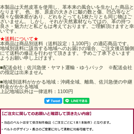
本製品は天然皮革を使用し、革本来の風合いを生かした商品と
なります。 色、形、原皮の大きさに皺の数と傷、凹凸等など
様々な個体差があり、どれをとっても1枚たりとも同じ物はご
ざいません。 しかし、それが天然素材ならではの、革の持つ
良さ・魅力だと私どもは考えております。ご理解頂けますと幸
いです。
★送料について★
本商品は商品別送料（送料設定：1,100円）の適応商品です。
地域別送料に該当する地域へのお届けの場合、ご注文後店舗側
にて送料の修正を行わせて頂きます。 予めご了承下さいます
ようお願い申し上げます。
■配送会社：佐川急便・ヤマト運輸・ゆうパック ※配送会社
の指定は出来ません
■地域別送料がかかる地域：沖縄全域、離島、佐川急便の中継
料金がかかる地域
上記地域以外は一律送料：1100円