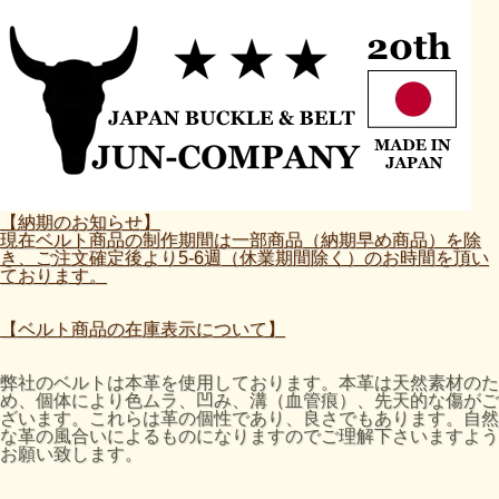
【納期のお知らせ】
現在ベルト商品の制作期間は一部商品（納期早め商品）を除
き、ご注文確定後より5-6週（休業期間除く）のお時間を頂い
ております。
【ベルト商品の在庫表示について】
弊社のベルトは本革を使用しております。本革は天然素材のた
め、個体により色ムラ、凹み、溝（血管痕）、先天的な傷がご
ざいます。これらは革の個性であり、良さでもあります。自然
な革の風合いによるものになりますのでご理解下さいますよう
お願い致します。