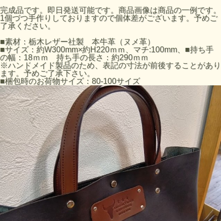
完成品です。即日発送可能です。商品画像は商品の一例です。
1個づつ手作りしておりますので個体差がございます。予めご
了承ください。
■素材：栃木レザー社製 本牛革（ヌメ革）
■サイズ：約W300mm×約H220ｍｍ、マチ:100mm、■持ち手
の幅：18ｍｍ 持ち手の長さ：約290ｍｍ
※ハンドメイド製品のため、表記の寸法が前後することがあり
ます。予めご了承下さい。
■梱包時のお荷物サイズ：80-100サイズ