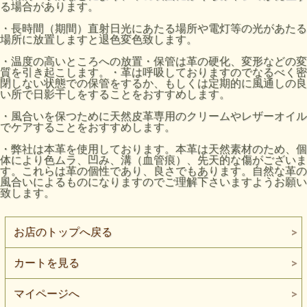
る場合があります。
・長時間（期間）直射日光にあたる場所や電灯等の光があたる
場所に放置しますと退色変色致します。
・温度の高いところへの放置・保管は革の硬化、変形などの変
質を引き起こします。・革は呼吸しておりますのでなるべく密
閉しない状態での保管をするか、もしくは定期的に風通しの良
い所で日影干しをすることをおすすめします。
・風合いを保つために天然皮革専用のクリームやレザーオイル
でケアすることをおすすめします。
・弊社は本革を使用しております。本革は天然素材のため、個
体により色ムラ、凹み、溝（血管痕）、先天的な傷がございま
す。これらは革の個性であり、良さでもあります。自然な革の
風合いによるものになりますのでご理解下さいますようお願い
致します。
お店のトップへ戻る
カートを見る
マイページへ