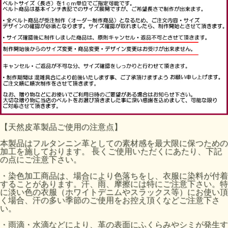
【天然皮革製品ご使用の注意点】
本製品はフルタンニン革としての素材感を最大限に保つための
加工を施しております。 長くご使用いただくにあたり、下記
の点にご注意下さい。
・染色加工商品は、場合により色落ちをし、衣服に染料が付着
することがあります。汗、雨、摩擦には特にご注意下さい。特
に淡い色の衣服（ホワイトデニムやスラックス等）にお使い頂
く場合、汗の多い季節のご使用をお控え頂くなどご注意下さ
い。
・雨滴・水滴などにより、革の表面にふくらみやシミが発生す