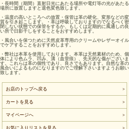
・長時間（期間）直射日光にあたる場所や電灯等の光があたる
場所に放置しますと退色変色致します。
・温度の高いところへの放置・保管は革の硬化、変形などの変
質を引き起こします。・革は呼吸しておりますのでなるべく密
閉しない状態での保管をするか、もしくは定期的に風通しの良
い所で日影干しをすることをおすすめします。
・風合いを保つために天然皮革専用のクリームやレザーオイル
でケアすることをおすすめします。
・弊社は本革を使用しております。本革は天然素材のため、個
体により色ムラ、凹み、溝（血管痕）、先天的な傷がございま
す。これらは革の個性であり、良さでもあります。自然な革の
風合いによるものになりますのでご理解下さいますようお願い
致します。
お店のトップへ戻る
カートを見る
マイページへ
お気に入りリストを見る