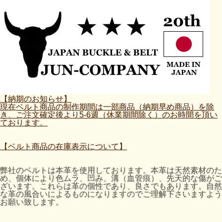
【納期のお知らせ】
現在ベルト商品の制作期間は一部商品（納期早め商品）を除
き、ご注文確定後より5-6週（休業期間除く）のお時間を頂い
ております。
【ベルト商品の在庫表示について】
弊社のベルトは本革を使用しております。本革は天然素材のた
め、個体により色ムラ、凹み、溝（血管痕）、先天的な傷がご
ざいます。これらは革の個性であり、良さでもあります。自然
な革の風合いによるものになりますのでご理解下さいますよう
お願い致します。