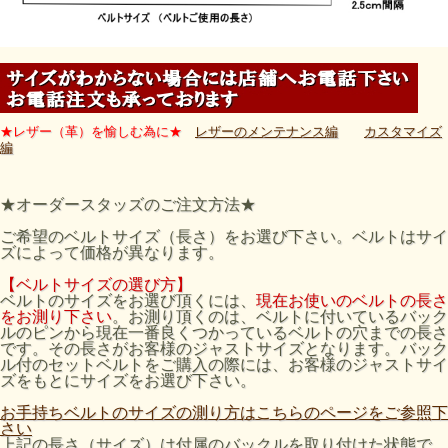
★レザー（革）を愉しむ為に★
レザーのメンテナンス編
カスタマイズ
編
★オーダースタッズのご注文方法★
ご希望のベルトサイズ（長さ）をお選び下さい。ベルトはサイ
ズによって価格が異なります。
【ベルトサイズの選び方】
ベルトのサイズをお選び頂くには、
現在お使いのベルトの長さ
をお測り下さい
。お測り頂くのは、ベルトに付いているバック
ルのピンから現在一番良くつかっているベルトの穴までの長さ
です。その長さがお客様のジャストサイズとなります。バック
ル付のセットベルトをご購入の際には、お客様のジャストサイ
ズをもとにサイズをお選び下さい。
お手持ちベルトのサイズの測り方はこちらのページをご参照下
さい
上記の長さ（サイズ）は付属のバックルを取り付けた状態で、