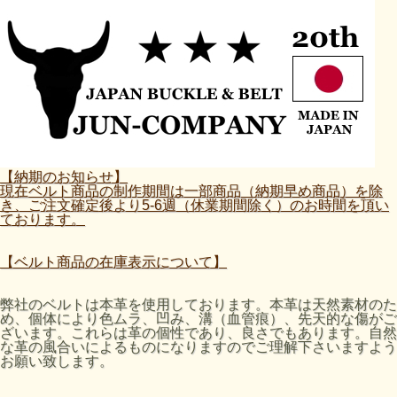
【納期のお知らせ】
現在ベルト商品の制作期間は一部商品（納期早め商品）を除
き、ご注文確定後より5-6週（休業期間除く）のお時間を頂い
ております。
【ベルト商品の在庫表示について】
弊社のベルトは本革を使用しております。本革は天然素材のた
め、個体により色ムラ、凹み、溝（血管痕）、先天的な傷がご
ざいます。これらは革の個性であり、良さでもあります。自然
な革の風合いによるものになりますのでご理解下さいますよう
お願い致します。