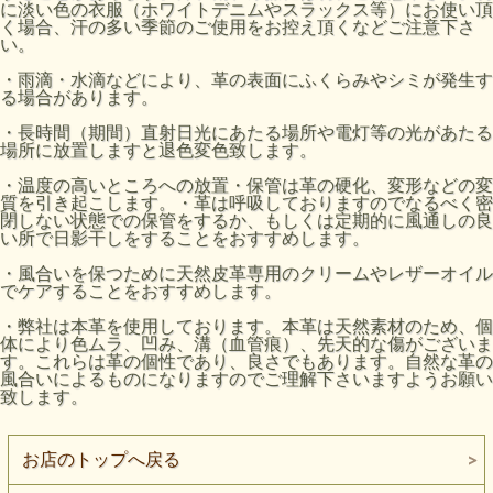
に淡い色の衣服（ホワイトデニムやスラックス等）にお使い頂
く場合、汗の多い季節のご使用をお控え頂くなどご注意下さ
い。
・雨滴・水滴などにより、革の表面にふくらみやシミが発生す
る場合があります。
・長時間（期間）直射日光にあたる場所や電灯等の光があたる
場所に放置しますと退色変色致します。
・温度の高いところへの放置・保管は革の硬化、変形などの変
質を引き起こします。・革は呼吸しておりますのでなるべく密
閉しない状態での保管をするか、もしくは定期的に風通しの良
い所で日影干しをすることをおすすめします。
・風合いを保つために天然皮革専用のクリームやレザーオイル
でケアすることをおすすめします。
・弊社は本革を使用しております。本革は天然素材のため、個
体により色ムラ、凹み、溝（血管痕）、先天的な傷がございま
す。これらは革の個性であり、良さでもあります。自然な革の
風合いによるものになりますのでご理解下さいますようお願い
致します。
お店のトップへ戻る