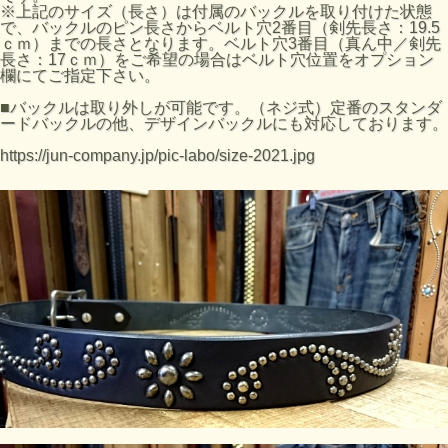
※上記のサイズ（長さ）は付属のバックルを取り付けた状態
で、バックルのピン長さからベルト穴2番目（剣先長さ：19.5
ｃｍ）までの長さとなります。ベルト穴3番目（真ん中／剣先
長さ：17ｃｍ）をご希望の場合はベルト穴位置をオプション
欄にてご指定下さい。
■バックルは取り外しが可能です。（ネジ式）定番のスタンダ
ードバックルの他、デザインバックルにも対応しております。
https://jun-company.jp/pic-labo/size-2021.jpg