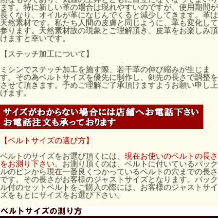
ます。特に新しい革の場合は現れやすいのですが、使用期間が
長くなり、オイルが革になじんでくると減少してきます。革は
天然素材です。私たち人間の皮膚と同じように、革も変化して
参ります。天然素材故の現象とご理解頂き、皮革をお楽しみ頂
けますと幸いです。
【ステッチ加工について】
ミシンでステッチ加工を施す際、若干革の伸び縮みが生じま
す。その為ベルトサイズを優先に制作し、剣先の長さで調整を
させて頂きます。予めご理解ご了承頂けますようお願い申し上
げます。
【ベルトサイズの選び方】
ベルトのサイズをお選び頂くには、
現在お使いのベルトの長さ
をお測り下さい
。お測り頂くのは、ベルトに付いているバック
ルのピンから現在一番良くつかっているベルトの穴までの長さ
です。その長さがお客様のジャストサイズとなります。バック
ル付のセットベルトをご購入の際には、お客様のジャストサイ
ズをもとにサイズをお選び下さい。