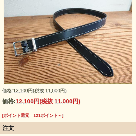
ベルト表面は光沢のある仕上がりです。お使い頂くごとに革
のオイル成分が表面を柔らかくさらに光沢を持たせてくれま
す。 革はしっとりと良くなめされており、手触りも心地好
いです。さらに使い込むごとに、味わえる良質天然皮革なら
ではの使い心地の良さ・光沢感を是非ご実感下さい。
老舗皮革会社「栃木レザー」（旧・栃木皮革）、良質の北米
産原皮をオリジナル植物性タンニンエキス（ブラジル産ミモ
価格:12,100円(税抜 11,000円)
ザ樹皮から抽出）に約20日間もの時間をかけ、十分になめし
た拘りのヌメ革にオイルとタンニンを含ませて染色加脂した
価格:
12,100円
(税抜 11,000円)
良質の牛革を使用しました。 厚みは3.5ｍｍ程、しなやかに
なめされた革は手触り良く腰に巻いた際にも良く馴染みま
す。30ｍｍ幅なのでビジネススーツ用のベルトとしてもお使
[ポイント還元 121ポイント～]
い頂けます。
注文