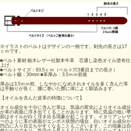
※イラストのベルトはデザインの一例です。剣先の長さは17
ｃｍです。
■ベルト素材:栃木レザー社製本牛革 芯通し染色オイル塗布仕
上げ
■ベルトサイズ：93.5ｃｍ（ベルト穴3番目までの長さ）
■ベルト幅：30mm ■革厚み：3.5ｍｍ前後
厚みは3.5ｍｍ程、しなやかになめされオイルを多く含んだ革
は手触りが良く、腰に巻いた際に体によく馴染みます。
【オイルを含んだ皮革の特徴について】
オイル成分を十分に含んだ革は、気温の変化によりオイル成分
が革の表面に浮き出てくることがあります。特に気温の低い季
節はオイルが白く浮き出る現象が起こります。イタリアンレザ
ーのように革の表面がエンボス状態の場合、白いオイル成分が
凹凸に入り目立ちやすくなることもございます。この現象は自
然なものであり、気温の上昇とともに目立たなくなってまいり