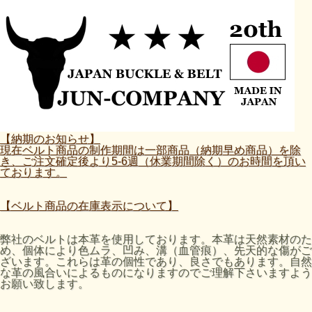
【納期のお知らせ】
現在ベルト商品の制作期間は一部商品（納期早め商品）を除
き、ご注文確定後より5-6週（休業期間除く）のお時間を頂い
ております。
【ベルト商品の在庫表示について】
弊社のベルトは本革を使用しております。本革は天然素材のた
め、個体により色ムラ、凹み、溝（血管痕）、先天的な傷がご
ざいます。これらは革の個性であり、良さでもあります。自然
な革の風合いによるものになりますのでご理解下さいますよう
お願い致します。