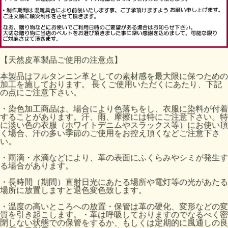
【天然皮革製品ご使用の注意点】
本製品はフルタンニン革としての素材感を最大限に保つための
加工を施しております。 長くご使用いただくにあたり、下記
の点にご注意下さい。
・染色加工商品は、場合により色落ちをし、衣服に染料が付着
することがあります。汗、雨、摩擦には特にご注意下さい。特
に淡い色の衣服（ホワイトデニムやスラックス等）にお使い頂
く場合、汗の多い季節のご使用をお控え頂くなどご注意下さ
い。
・雨滴・水滴などにより、革の表面にふくらみやシミが発生す
る場合があります。
・長時間（期間）直射日光にあたる場所や電灯等の光があたる
場所に放置しますと退色変色致します。
・温度の高いところへの放置・保管は革の硬化、変形などの変
質を引き起こします。・革は呼吸しておりますのでなるべく密
閉しない状態での保管をするか、もしくは定期的に風通しの良