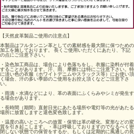
【天然皮革製品ご使用の注意点】
本製品はフルタンニン革としての素材感を最大限に保つための
加工を施しております。 長くご使用いただくにあたり、下記
の点にご注意下さい。
・染色加工商品は、場合により色落ちをし、衣服に染料が付着
することがあります。汗、雨、摩擦には特にご注意下さい。特
に淡い色の衣服（ホワイトデニムやスラックス等）にお使い頂
く場合、汗の多い季節のご使用をお控え頂くなどご注意下さ
い。
・雨滴・水滴などにより、革の表面にふくらみやシミが発生す
る場合があります。
・長時間（期間）直射日光にあたる場所や電灯等の光があたる
場所に放置しますと退色変色致します。
・温度の高いところへの放置・保管は革の硬化、変形などの変
質を引き起こします。・革は呼吸しておりますのでなるべく密
閉しない状態での保管をするか、もしくは定期的に風通しの良