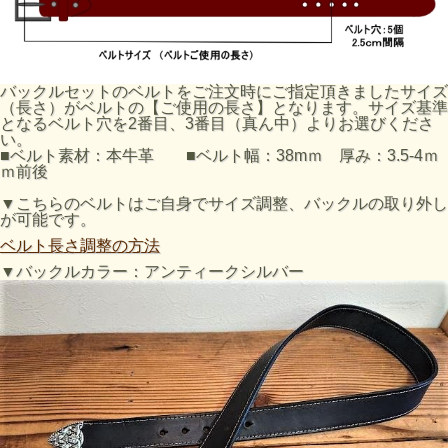
バックルセットのベルトをご注文時にご指定頂きましたサイズ
（長さ）がベルトの【ご使用の長さ】となります。サイズ基準
となるベルト穴を2番目、3番目（真ん中）よりお選びくださ
い。
■ベルト素材：本牛革 ■ベルト幅：38mｍ 厚み：3.5-4ｍ
ｍ前後
▼こちらのベルトはご自身でサイズ調整、バックルの取り外し
が可能です。
ベルト長さ調整の方法
▼バックルカラー：アンティークシルバー