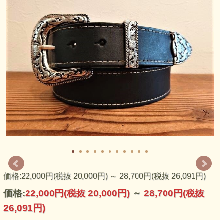
ウエスタンベルトの定番スタイル、3ピースバックル付のベ
ルト。ベルトにベージュカラーのステッチ加工を施し、カジ
ュアルテイストに仕上げました。バックル表面にはオーソド
ックスな唐草柄が施されている華やかなベルトです。バック
ルカラー2色からお選び頂けます。
ベルトに剣先金物を取り付けてのお渡しとなります。取り付
けはオーダー加工となりますので、加工後の商品返品はご遠
慮頂けますようお願い致します。
価格:22,000円(税抜 20,000円)
～
28,700円(税抜 26,091円)
価格:
22,000円
(税抜 20,000円)
～
28,700円
(税抜
26,091円)