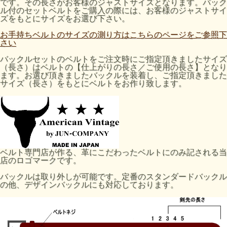
です。その長さがお客様のジャストサイズとなります。バック
ル付のセットベルトをご購入の際には、お客様のジャストサイ
ズをもとにサイズをお選び下さい。
お手持ちベルトのサイズの測り方はこちらのページをご参照下
さい
バックルセットのベルトをご注文時にご指定頂きましたサイズ
（長さ）はベルトの【仕上がりの長さ／ご使用の長さ】となり
ます。お選び頂きましたバックルを装着し、ご指定頂きました
サイズ（長さ）をもとにベルトをお作り致します。
ベルト専門店が作る、革にこだわったベルトにのみ記される当
店のロゴマークです。
バックルは取り外しが可能です。定番のスタンダードバックル
の他、デザインバックルにも対応しております。