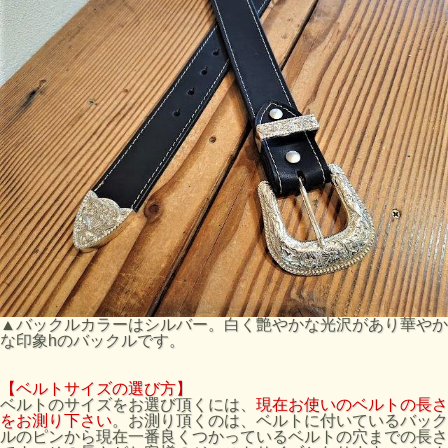
▲バックルカラーはシルバー。白く艶やかな光沢があり華やか
な印象hのバックルです。
【ベルトサイズの選び方】
ベルトのサイズをお選び頂くには、
現在お使いのベルトの長さ
をお測り下さい
。お測り頂くのは、ベルトに付いているバック
ルのピンから現在一番良くつかっているベルトの穴までの長さ