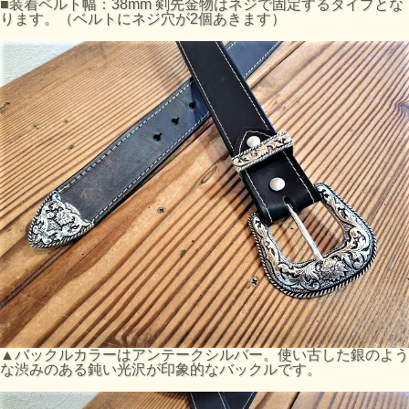
■装着ベルト幅：38mm 剣先金物はネジで固定するタイプとな
ります。（ベルトにネジ穴が2個あきます）
▲バックルカラーはアンテークシルバー。使い古した銀のよう
な渋みのある鈍い光沢が印象的なバックルです。