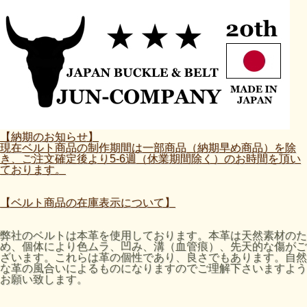
【納期のお知らせ】
現在ベルト商品の制作期間は一部商品（納期早め商品）を除
き、ご注文確定後より5-6週（休業期間除く）のお時間を頂い
ております。
【ベルト商品の在庫表示について】
弊社のベルトは本革を使用しております。本革は天然素材のた
め、個体により色ムラ、凹み、溝（血管痕）、先天的な傷がご
ざいます。これらは革の個性であり、良さでもあります。自然
な革の風合いによるものになりますのでご理解下さいますよう
お願い致します。