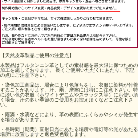
【天然皮革製品ご使用の注意点】
本製品はフルタンニン革としての素材感を最大限に保つための
加工を施しております。 長くご使用いただくにあたり、下記
の点にご注意下さい。
・染色加工商品は、場合により色落ちをし、衣服に染料が付着
することがあります。汗、雨、摩擦には特にご注意下さい。特
に淡い色の衣服（ホワイトデニムやスラックス等）にお使い頂
く場合、汗の多い季節のご使用をお控え頂くなどご注意下さ
い。
・雨滴・水滴などにより、革の表面にふくらみやシミが発生す
る場合があります。
・長時間（期間）直射日光にあたる場所や電灯等の光があたる
場所に放置しますと退色変色致します。