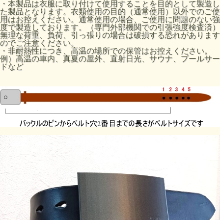
・本製品は衣服に取り付けて使用することを目的として製造し
た製品となります。衣類使用の目的（通常使用）以外でのご使
用はお控えください。通常使用の場合、ご使用に問題のない強
度で製造しております。（専門外部機関での引張強度検査済）
無理な荷重、負荷、引っ張りの場合は破損する恐れがあります
のでご注意ください。
・非耐熱性につき、高温の場所での保管はお控えください。
例）高温の車内、真夏の屋外、直射日光、サウナ、プールサー
ドなど