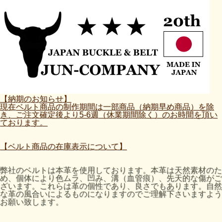
【納期のお知らせ】
現在ベルト商品の制作期間は一部商品（納期早め商品）を除
き、ご注文確定後より5-6週（休業期間除く）のお時間を頂い
ております。
【ベルト商品の在庫表示について】
弊社のベルトは本革を使用しております。本革は天然素材のた
め、個体により色ムラ、凹み、溝（血管痕）、先天的な傷がご
ざいます。これらは革の個性であり、良さでもあります。自然
な革の風合いによるものになりますのでご理解下さいますよう
お願い致します。