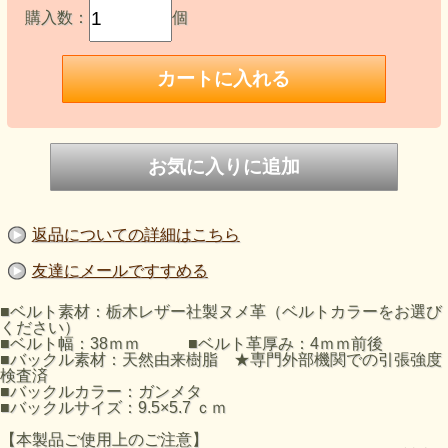
購入数：
個
返品についての詳細はこちら
友達にメールですすめる
■ベルト素材：栃木レザー社製ヌメ革（ベルトカラーをお選び
ください）
■ベルト幅：38ｍｍ ■ベルト革厚み：4ｍｍ前後
■バックル素材：天然由来樹脂 ★専門外部機関での引張強度
検査済
■バックルカラー：ガンメタ
■バックルサイズ：9.5×5.7 ｃｍ
【本製品ご使用上のご注意】