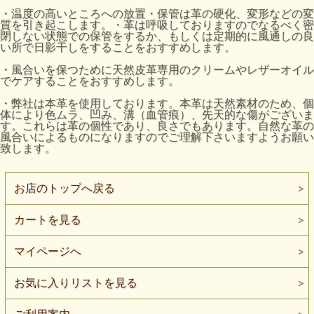
・温度の高いところへの放置・保管は革の硬化、変形などの変
質を引き起こします。・革は呼吸しておりますのでなるべく密
閉しない状態での保管をするか、もしくは定期的に風通しの良
い所で日影干しをすることをおすすめします。
・風合いを保つために天然皮革専用のクリームやレザーオイル
でケアすることをおすすめします。
・弊社は本革を使用しております。本革は天然素材のため、個
体により色ムラ、凹み、溝（血管痕）、先天的な傷がございま
す。これらは革の個性であり、良さでもあります。自然な革の
風合いによるものになりますのでご理解下さいますようお願い
致します。
お店のトップへ戻る
カートを見る
マイページへ
お気に入りリストを見る