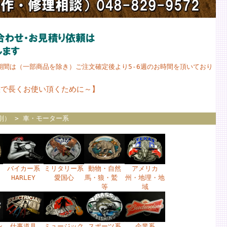
期間は（一部商品を除き）ご注文確定後より5-6週のお時間を頂いており
態で長くお使い頂くために～
】
別）
> 車・モーター系
バイカー系
ミリタリー系
動物・自然
アメリカ
HARLEY
愛国心
馬・狼・鷲
州・地理・地
等
域
ン
仕事道具
ミュージック
スポーツ系
企業系