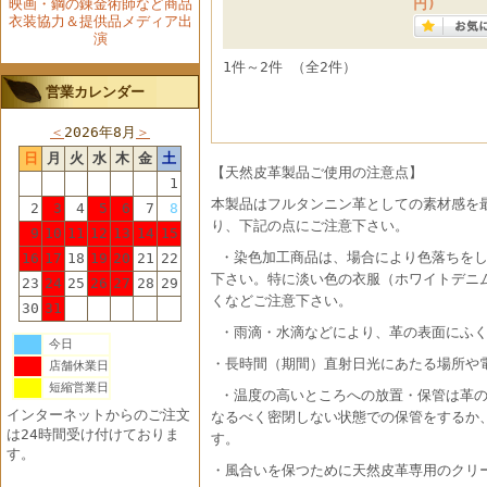
映画・鋼の錬金術師など商品
円)
衣装協力＆提供品メディア出
演
1件～2件 （全2件）
営業カレンダー
＜
2026年8月
＞
日
月
火
水
木
金
土
【天然皮革製品ご使用の注意点】
1
本製品はフルタンニン革としての素材感を
2
3
4
5
6
7
8
り、下記の点にご注意下さい。
9
10
11
12
13
14
15
・染色加工商品は、場合により色落ちをし
16
17
18
19
20
21
22
下さい。特に淡い色の衣服（ホワイトデニ
23
24
25
26
27
28
29
くなどご注意下さい。
30
31
・雨滴・水滴などにより、革の表面にふ
今日
・長時間（期間）直射日光にあたる場所や
店舗休業日
短縮営業日
・温度の高いところへの放置・保管は革の
インターネットからのご注文
なるべく密閉しない状態での保管をするか
は24時間受け付けておりま
す。
す。
・風合いを保つために天然皮革専用のクリ