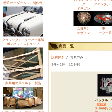
特注オーダーベルト制作例
タ
ファンタジ
ドラゴン
女性向け
車
デザイン
モーター系
クラシックミニクーパー
革製
ボンネットストラップ
商品一覧
説明付き
/ 写真のみ
1件～2件 （全2件）
家具用の革ベルト・製品
バックル S
3,960円
(