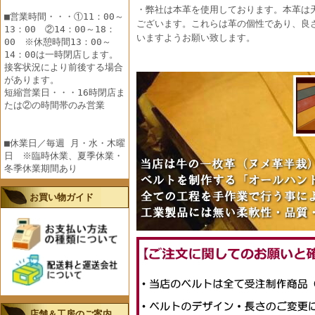
・弊社は本革を使用しております。本革は
■営業時間・・・①11：00～
ございます。これらは革の個性であり、良
13：00 ②14：00～18：
いますようお願い致します。
00 ※休憩時間13：00～
14：00は一時閉店します。
接客状況により前後する場合
があります。
短縮営業日・・・16時閉店ま
たは②の時間帯のみ営業
■休業日／毎週 月・水・木曜
日 ※臨時休業、夏季休業・
冬季休業期間あり
お買い物ガイド
店舗＆工房のご案内