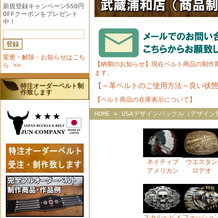
新規登録キャンペーン550円
OFFクーポンをプレゼント
中！
変更・解除・お知らせはこち
【納期のお知らせ】現在ベルト商品の制作
ら >>
ます。
【～革ベルトのご使用方法～良い状
特注オーダーベルト制
作致します
【ベルト商品の在庫表示について】
HOME
>
USAデザインバックル（デザイン
ネイティブ
ウエスタン
アメリカン
ロデオ
スカルヘビメ
ファッショ