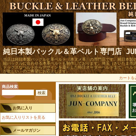
純日本製バックル＆革ベルト専門店 JUN 
当店は純日本製バックルと革ベルト（本ヌメ革）の専門店です。純日本製
鍮バックルに合わせる本革ベルトも制作しております。埼玉（さいたま市
ドックスなベルトからデザインを凝らした特注オーダーベルトまで、ベル
が欲しい」のご希望にお応えします。
カートを
商品検索
お気に入り
お気に入りリストを見る
メールマガジン