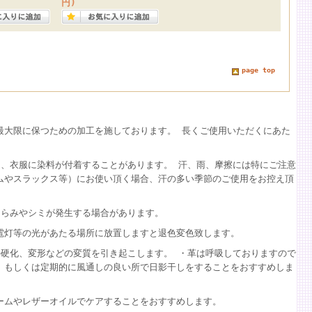
円)
page top
最大限に保つための加工を施しております。
長くご使用いただくにあた
、衣服に染料が付着することがあります。 汗、雨、摩擦には特にご注意
ムやスラックス等）にお使い頂く場合、汗の多い季節のご使用をお控え頂
くらみやシミが発生する場合があります。
電灯等の光があたる場所に放置しますと退色変色致します。
硬化、変形などの変質を引き起こします。 ・革は呼吸しておりますので
、もしくは定期的に風通しの良い所で日影干しをすることをおすすめしま
ームやレザーオイルでケアすることをおすすめします。