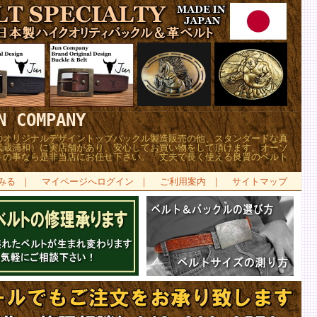
COMPANY
のオリジナルデザイントップバックル製造販売の他、スタンダードな真
武蔵浦和）に実店舗があり、安心してお買い物をして頂けます。オーソ
トの事なら是非当店にお任せ下さい。「丈夫で長く使える良質のベルト
みる
｜
マイページへログイン
｜
ご利用案内
｜
サイトマップ