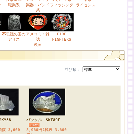
ー
職業系
楽器・バンド
フィッシング
ライセンス
系
不思議の国の
アメコミ・雑
FIRE
アリス
誌
FIGHTERS
映画
並び順：
KY38
バックル SKT89E
税抜 3,600
3,960円
(税抜 3,600