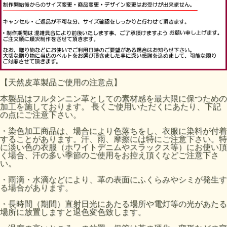
【天然皮革製品ご使用の注意点】
本製品はフルタンニン革としての素材感を最大限に保つための
加工を施しております。 長くご使用いただくにあたり、下記
の点にご注意下さい。
・染色加工商品は、場合により色落ちをし、衣服に染料が付着
することがあります。汗、雨、摩擦には特にご注意下さい。特
に淡い色の衣服（ホワイトデニムやスラックス等）にお使い頂
く場合、汗の多い季節のご使用をお控え頂くなどご注意下さ
い。
・雨滴・水滴などにより、革の表面にふくらみやシミが発生す
る場合があります。
・長時間（期間）直射日光にあたる場所や電灯等の光があたる
場所に放置しますと退色変色致します。