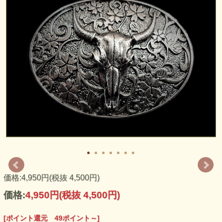
日本のバックル専門店が企画・販売する純国産バックルで
す。日本の職人さんの技が光る、ハイクオリティーな仕上が
りを是非ご堪能下さい！素材はピューター（錫）、リングは
真鍮製です。アンティーク調のカラーで仕上げました。アメ
リカンなテイストながら純日本製に拘って作ったバックルで
す。
絵柄は日本の国花「桜」と弊社のロゴに使われているバッフ
ァロースカル。日本の技術とアメリカのバックル文化の融合
をデザインしました。今後、日本からアメリカをはじめ世界
に日本製バックルを日本のバックル文化として世界に発信し
ていけたらと考えています。
価格:4,950円(税抜 4,500円)
価格:
4,950円
(税抜 4,500円)
[ポイント還元 49ポイント～]