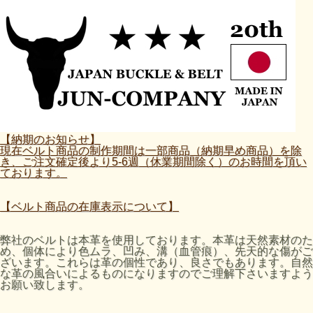
【納期のお知らせ】
現在ベルト商品の制作期間は一部商品（納期早め商品）を除
き、ご注文確定後より5-6週（休業期間除く）のお時間を頂い
ております。
【ベルト商品の在庫表示について】
弊社のベルトは本革を使用しております。本革は天然素材のた
め、個体により色ムラ、凹み、溝（血管痕）、先天的な傷がご
ざいます。これらは革の個性であり、良さでもあります。自然
な革の風合いによるものになりますのでご理解下さいますよう
お願い致します。