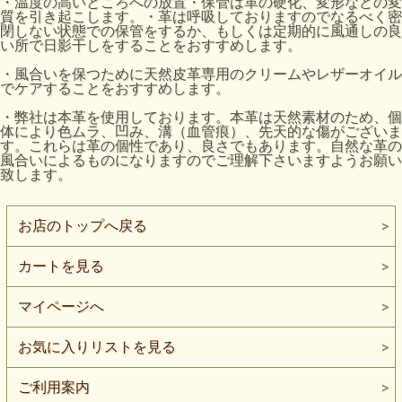
・温度の高いところへの放置・保管は革の硬化、変形などの変
質を引き起こします。・革は呼吸しておりますのでなるべく密
閉しない状態での保管をするか、もしくは定期的に風通しの良
い所で日影干しをすることをおすすめします。
・風合いを保つために天然皮革専用のクリームやレザーオイル
でケアすることをおすすめします。
・弊社は本革を使用しております。本革は天然素材のため、個
体により色ムラ、凹み、溝（血管痕）、先天的な傷がございま
す。これらは革の個性であり、良さでもあります。自然な革の
風合いによるものになりますのでご理解下さいますようお願い
致します。
お店のトップへ戻る
カートを見る
マイページへ
お気に入りリストを見る
ご利用案内