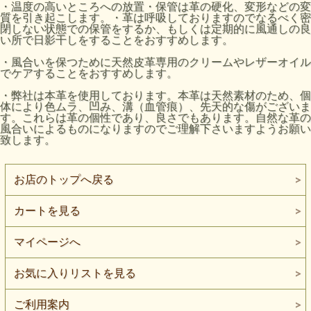
・温度の高いところへの放置・保管は革の硬化、変形などの変
質を引き起こします。・革は呼吸しておりますのでなるべく密
閉しない状態での保管をするか、もしくは定期的に風通しの良
い所で日影干しをすることをおすすめします。
・風合いを保つために天然皮革専用のクリームやレザーオイル
でケアすることをおすすめします。
・弊社は本革を使用しております。本革は天然素材のため、個
体により色ムラ、凹み、溝（血管痕）、先天的な傷がございま
す。これらは革の個性であり、良さでもあります。自然な革の
風合いによるものになりますのでご理解下さいますようお願い
致します。
お店のトップへ戻る
カートを見る
マイページへ
お気に入りリストを見る
ご利用案内