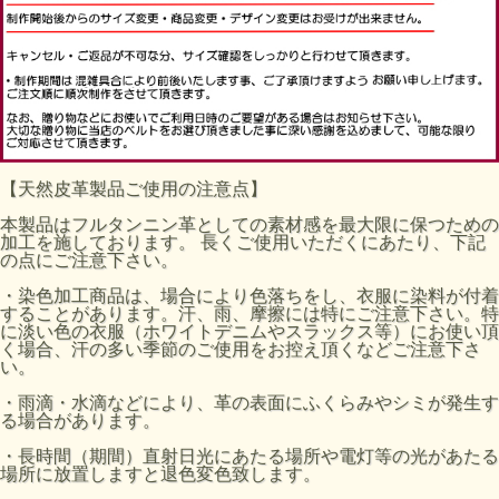
【天然皮革製品ご使用の注意点】
本製品はフルタンニン革としての素材感を最大限に保つための
加工を施しております。 長くご使用いただくにあたり、下記
の点にご注意下さい。
・染色加工商品は、場合により色落ちをし、衣服に染料が付着
することがあります。汗、雨、摩擦には特にご注意下さい。特
に淡い色の衣服（ホワイトデニムやスラックス等）にお使い頂
く場合、汗の多い季節のご使用をお控え頂くなどご注意下さ
い。
・雨滴・水滴などにより、革の表面にふくらみやシミが発生す
る場合があります。
・長時間（期間）直射日光にあたる場所や電灯等の光があたる
場所に放置しますと退色変色致します。