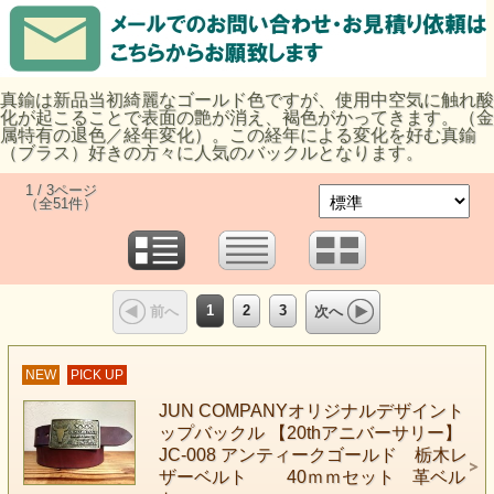
真鍮は新品当初綺麗なゴールド色ですが、使用中空気に触れ酸
化が起こることで表面の艶が消え、褐色がかってきます。（金
属特有の退色／経年変化）。この経年による変化を好む真鍮
（ブラス）好きの方々に人気のバックルとなります。
1 / 3ページ
（全51件）
1
2
3
前へ
次へ
NEW
PICK UP
JUN COMPANYオリジナルデザイント
ップバックル 【20thアニバーサリー】
JC-008 アンティークゴールド 栃木レ
ザーベルト 40ｍｍセット 革ベル