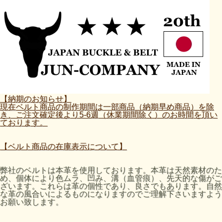
【納期のお知らせ】
現在ベルト商品の制作期間は一部商品（納期早め商品）を除
き、ご注文確定後より5-6週（休業期間除く）のお時間を頂い
ております。
【ベルト商品の在庫表示について】
弊社のベルトは本革を使用しております。本革は天然素材のた
め、個体により色ムラ、凹み、溝（血管痕）、先天的な傷がご
ざいます。これらは革の個性であり、良さでもあります。自然
な革の風合いによるものになりますのでご理解下さいますよう
お願い致します。