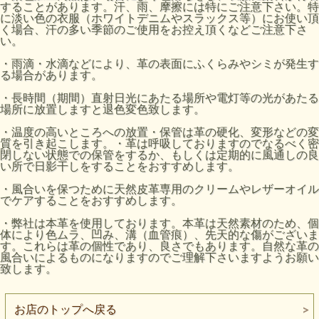
することがあります。汗、雨、摩擦には特にご注意下さい。特
に淡い色の衣服（ホワイトデニムやスラックス等）にお使い頂
く場合、汗の多い季節のご使用をお控え頂くなどご注意下さ
い。
・雨滴・水滴などにより、革の表面にふくらみやシミが発生す
る場合があります。
・長時間（期間）直射日光にあたる場所や電灯等の光があたる
場所に放置しますと退色変色致します。
・温度の高いところへの放置・保管は革の硬化、変形などの変
質を引き起こします。・革は呼吸しておりますのでなるべく密
閉しない状態での保管をするか、もしくは定期的に風通しの良
い所で日影干しをすることをおすすめします。
・風合いを保つために天然皮革専用のクリームやレザーオイル
でケアすることをおすすめします。
・弊社は本革を使用しております。本革は天然素材のため、個
体により色ムラ、凹み、溝（血管痕）、先天的な傷がございま
す。これらは革の個性であり、良さでもあります。自然な革の
風合いによるものになりますのでご理解下さいますようお願い
致します。
お店のトップへ戻る