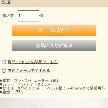
発信していけたらと考えています。
注文
購入数：
個
返品についての詳細はこちら
友達にメールですすめる
■素材：ファインピューター（錫）
■カラー：アンティークシルバー
■サイズ：8.5×6.5 ｃｍ ベルト幅：～40ｍｍまで装着可能
■重量：176g