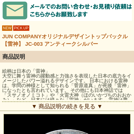
NEW
PICK UP
JUN COMPANYオリジナルデザイントップバックル
【雷神】 JC-003 アンティークシルバー
商品説明
絵柄は日本の「雷神」
大空に舞う雷神の躍動感と力強さを表現した日本の底力をイ
メージしたパワー溢れるデザインです。 日本における雷神
は、学問の神様として知られる「菅原道真」が死後「雷神」
になったとも言われています。 その他にも日本神話では
「スサノオノミコト」や「火雷大神（ほのいかづちのおおか
み）」など、日本には様々な「雷神」がいます。 雷神は豊
穣の神とも言われており、民間信仰の神としても崇められて
▼ 商品説明の続きを見る ▼
います。