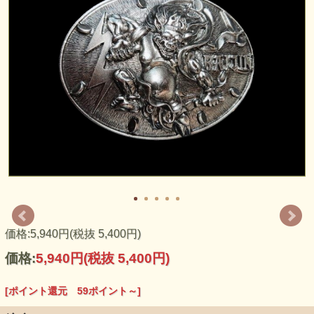
日本のバックル専門店が企画・販売する純国産バックルで
す。日本の職人さんの技が光る、ハイクオリティーな仕上が
りを是非ご堪能下さい！素材はピューター（錫）、リングは
価格:5,940円(税抜 5,400円)
真鍮製です。アンティーク調のカラーで仕上げました。アメ
リカンなテイストながら純日本製に拘って作ったバックルで
価格:
5,940円
(税抜 5,400円)
す。
～日本から世界へ～ 日本の技術とアメリカのバックル文化
[ポイント還元 59ポイント～]
の融合をデザインしました。今後、日本からアメリカをはじ
め世界に日本製バックルを日本のバックル文化として世界に