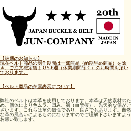
【納期のお知らせ】
現在ベルト商品の制作期間は一部商品（納期早め商品）を除
き、ご注文確定後より5-6週（休業期間除く）のお時間を頂い
ております。
【ベルト商品の在庫表示について】
弊社のベルトは本革を使用しております。本革は天然素材のた
め、個体により色ムラ、凹み、溝（血管痕）、先天的な傷がご
ざいます。これらは革の個性であり、良さでもあります。自然
な革の風合いによるものになりますのでご理解下さいますよう
お願い致します。