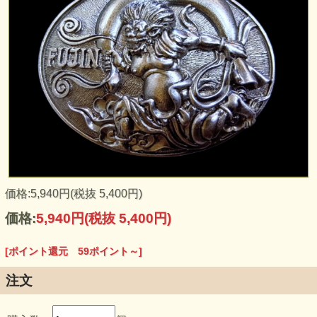
日本のバックル専門店が企画・販売する純国産バックルで
す。日本の職人さんの技が光る、ハイクオリティーな仕上が
りを是非ご堪能下さい！素材はピューター（錫）、リングは
真鍮製です。アンティーク調のカラーで仕上げました。アメ
リカンなテイストながら純日本製に拘って作ったバックルで
価格:5,940円(税抜 5,400円)
す。
価格:
5,940円
(税抜 5,400円)
～日本から世界へ～ 日本の技術とアメリカのバックル文化
の融合をデザインしました。今後、日本からアメリカをはじ
め世界に日本製バックルを日本のバックル文化として世界に
[ポイント還元 59ポイント～]
発信していけたらと考えています。
注文