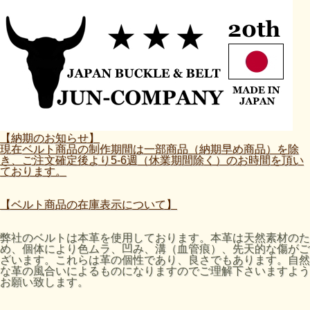
【納期のお知らせ】
現在ベルト商品の制作期間は一部商品（納期早め商品）を除
き、ご注文確定後より5-6週（休業期間除く）のお時間を頂い
ております。
【ベルト商品の在庫表示について】
弊社のベルトは本革を使用しております。本革は天然素材のた
め、個体により色ムラ、凹み、溝（血管痕）、先天的な傷がご
ざいます。これらは革の個性であり、良さでもあります。自然
な革の風合いによるものになりますのでご理解下さいますよう
お願い致します。