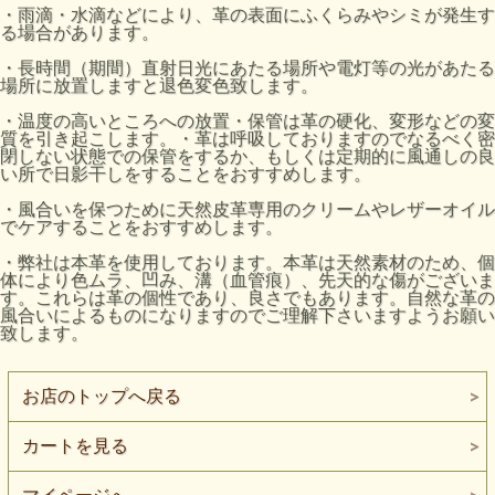
・雨滴・水滴などにより、革の表面にふくらみやシミが発生す
る場合があります。
・長時間（期間）直射日光にあたる場所や電灯等の光があたる
場所に放置しますと退色変色致します。
・温度の高いところへの放置・保管は革の硬化、変形などの変
質を引き起こします。・革は呼吸しておりますのでなるべく密
閉しない状態での保管をするか、もしくは定期的に風通しの良
い所で日影干しをすることをおすすめします。
・風合いを保つために天然皮革専用のクリームやレザーオイル
でケアすることをおすすめします。
・弊社は本革を使用しております。本革は天然素材のため、個
体により色ムラ、凹み、溝（血管痕）、先天的な傷がございま
す。これらは革の個性であり、良さでもあります。自然な革の
風合いによるものになりますのでご理解下さいますようお願い
致します。
お店のトップへ戻る
カートを見る