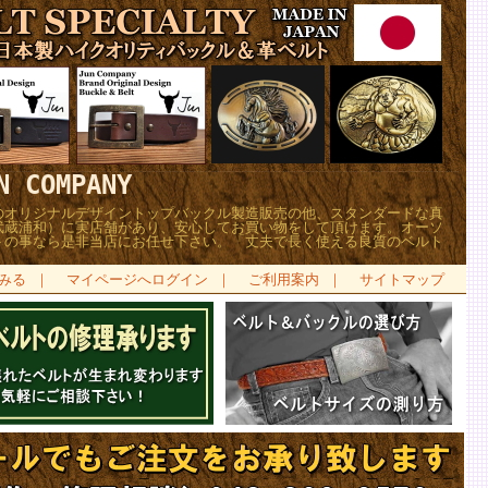
COMPANY
のオリジナルデザイントップバックル製造販売の他、スタンダードな真
武蔵浦和）に実店舗があり、安心してお買い物をして頂けます。オーソ
トの事なら是非当店にお任せ下さい。「丈夫で長く使える良質のベルト
みる
｜
マイページへログイン
｜
ご利用案内
｜
サイトマップ