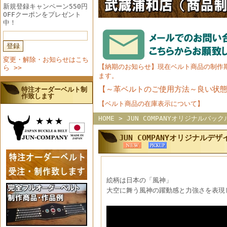
新規登録キャンペーン550円
OFFクーポンをプレゼント
中！
変更・解除・お知らせはこち
【納期のお知らせ】現在ベルト商品の制作
ら >>
ます。
【～革ベルトのご使用方法～良い状
特注オーダーベルト制
作致します
【ベルト商品の在庫表示について】
HOME
>
JUN COMPANYオリジナルバッ
JUN COMPANYオリジナル
絵柄は日本の「風神」
大空に舞う風神の躍動感と力強さを表現