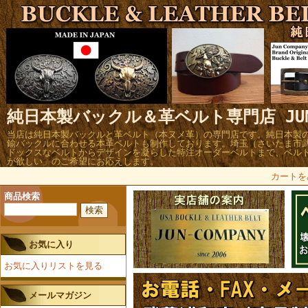
純日本製バックル＆革ベルト専門店 JUN 
当店は純日本製バックルと革ベルト（本ヌメ革）の専門店です。純日本製
鍮バックルに合わせる本革ベルトも制作しております。埼玉（さいたま市
ドックスなベルトからデザインを凝らした特注オーダーベルトまで、ベル
が欲しい」のご希望にお応えします。
カートを
商品検索
お気に入り
お気に入りリストを見る
メールマガジン