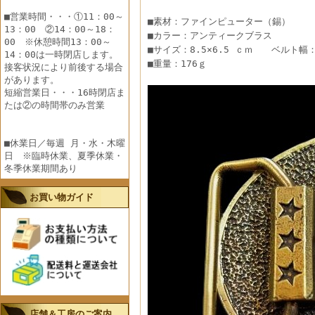
■営業時間・・・①11：00～
■素材：ファインピューター（錫）
13：00 ②14：00～18：
■カラー：アンティークブラス
00 ※休憩時間13：00～
■サイズ：8.5×6.5 ｃｍ ベルト幅
14：00は一時閉店します。
■重量：176ｇ
接客状況により前後する場合
があります。
短縮営業日・・・16時閉店ま
たは②の時間帯のみ営業
■休業日／毎週 月・水・木曜
日 ※臨時休業、夏季休業・
冬季休業期間あり
お買い物ガイド
店舗＆工房のご案内