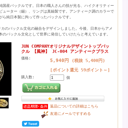
純国産バックルです。日本の職人さんの技が光る、ハイクオリティー
ピューター（錫）、リングは真鍮製です。アンティーク調のカラーで
がら純日本製に拘って作ったバックルです。
リカのバックル文化の融合をデザインしました。今後、日本からアメ
本のバックル文化として世界に発信していけたらと考えています。
JUN COMPANYオリジナルデザイントップバッ
クル 【風神】 JC-004 アンティークブラス
価格:
5,940円
(税抜 5,400円)
[ポイント還元 59ポイント～]
購入数:
個
返品についての詳細はこちら
友達にメールですすめる