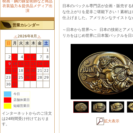
映画・鋼の錬金術師など商品
衣装協力＆提供品メディア出
日本のバックル専門店が企画・販売する
演
な仕上がりを是非ご堪能下さい！素材は
仕上げました。アメリカンなテイストな
営業カレンダー
～日本から世界へ～ 日本の技術とアメ
リカをはじめ世界に日本製バックルを日
＜
2026年8月
＞
日
月
火
水
木
金
土
1
2
3
4
5
6
7
8
9
10
11
12
13
14
15
16
17
18
19
20
21
22
23
24
25
26
27
28
29
30
31
今日
店舗休業日
短縮営業日
インターネットからのご注文
は24時間受け付けておりま
拡大表示
す。