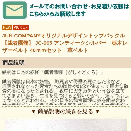
NEW
PICK UP
JUN COMPANYオリジナルデザイントップバックル
【餓者髑髏】 JC-005 アンティークシルバー 栃木レ
ザーベルト 40ｍｍセット 革ベルト
商品説明
絵柄は日本の妖怪「餓者髑髏（がしゃどくろ）」
餓者髑髏は日本の妖怪。 戦死者や野垂れ死にした者など、
埋葬されなかった死者たちの骸骨や怨念が集まって巨大な骸
骨の姿になったとされる。 夜中にガチガチという音を立て
てさまよい歩き、生者を見つけると襲いかかり、握りつぶし
て食べると言われる。 その日本の餓者髑髏に炎を組み合わ
せたデザイン。メラメラと燃え盛る炎は、バイカーデザイン
でおなじみのアメリカ発ファイヤーパターン。日本の妖怪、
▼ 商品説明の続きを見る ▼
餓者髑髏とアメリカのファイヤーパターンの融合デザインで
す。