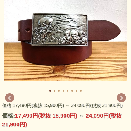
日本のバックル専門店が企画・販売する純国産バックルで
す。日本の職人さんの技が光る、ハイクオリティーな仕上が
りを是非ご堪能下さい！素材はピューター（錫）、リングは
価格:17,490円(税抜 15,900円)
～
24,090円(税抜 21,900円)
真鍮製です。アンティーク調のカラーで仕上げました。アメ
リカンなテイストながら純日本製に拘って作ったバックルで
価格:
17,490円
(税抜 15,900円)
～
24,090円
(税抜
す。
21,900円)
～日本から世界へ～ 日本の技術とアメリカのバックル文化