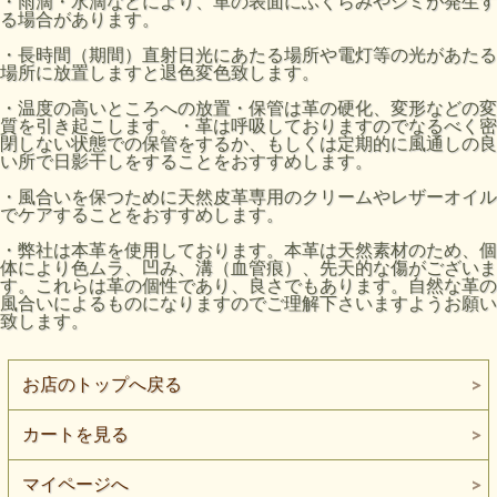
・雨滴・水滴などにより、革の表面にふくらみやシミが発生す
る場合があります。
・長時間（期間）直射日光にあたる場所や電灯等の光があたる
場所に放置しますと退色変色致します。
・温度の高いところへの放置・保管は革の硬化、変形などの変
質を引き起こします。・革は呼吸しておりますのでなるべく密
閉しない状態での保管をするか、もしくは定期的に風通しの良
い所で日影干しをすることをおすすめします。
・風合いを保つために天然皮革専用のクリームやレザーオイル
でケアすることをおすすめします。
・弊社は本革を使用しております。本革は天然素材のため、個
体により色ムラ、凹み、溝（血管痕）、先天的な傷がございま
す。これらは革の個性であり、良さでもあります。自然な革の
風合いによるものになりますのでご理解下さいますようお願い
致します。
お店のトップへ戻る
カートを見る
マイページへ