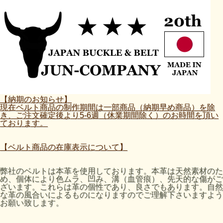
【納期のお知らせ】
現在ベルト商品の制作期間は一部商品（納期早め商品）を除
き、ご注文確定後より5-6週（休業期間除く）のお時間を頂い
ております。
【ベルト商品の在庫表示について】
弊社のベルトは本革を使用しております。本革は天然素材のた
め、個体により色ムラ、凹み、溝（血管痕）、先天的な傷がご
ざいます。これらは革の個性であり、良さでもあります。自然
な革の風合いによるものになりますのでご理解下さいますよう
お願い致します。