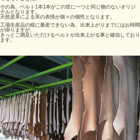
その為、ベルト
1
本
1
本がこの世に一つと同じ物のないオリジ
ナルと
なります。
天然皮革による革の表情が個々の個性となります。
工場生産品の様に量産できない為、出来上がりまでにはお時間
が
掛りますが、
きっとご満足いただけるベルトが出来上がる事と確信しており
ます。