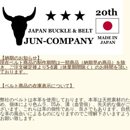
【納期のお知らせ】
現在ベルト商品の制作期間は一部商品（納期早め商品）を除
き、ご注文確定後より5-6週（休業期間除く）のお時間を頂い
ております。
【ベルト商品の在庫表示について】
弊社のベルトは本革を使用しております。本革は天然素材のた
め、個体により色ムラ、凹み、溝（血管痕）、先天的な傷がご
ざいます。これらは革の個性であり、良さでもあります。自然
な革の風合いによるものになりますのでご理解下さいますよう
お願い致します。