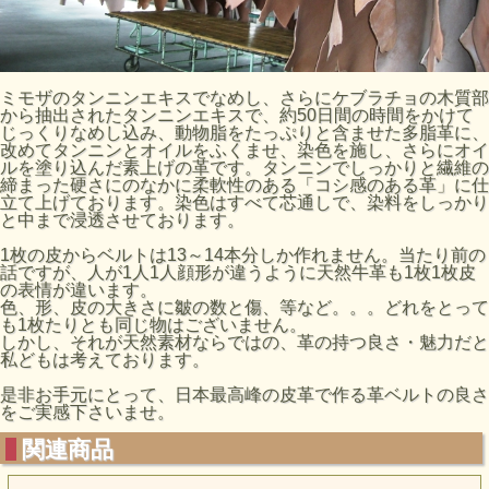
ミモザのタンニンエキスでなめし、さらにケブラチョの木質部
から抽出されたタンニンエキスで、約50日間の時間をかけて
じっくりなめし込み、動物脂をたっぷりと含ませた多脂革に、
改めてタンニンとオイルをふくませ、染色を施し、さらにオイ
ルを塗り込んだ素上げの革です。タンニンでしっかりと繊維の
締まった硬さにのなかに柔軟性のある「コシ感のある革」に仕
立て上げております。染色はすべて芯通しで、染料をしっかり
と中まで浸透させております。
1枚の皮からベルトは13～14本分しか作れません。当たり前の
話ですが、人が1人1人顔形が違うように天然牛革も1枚1枚皮
の表情が違います。
色、形、皮の大きさに皺の数と傷、等など。。。どれをとって
も1枚たりとも同じ物はございません。
しかし、それが天然素材ならではの、革の持つ良さ・魅力だと
私どもは考えております。
是非お手元にとって、日本最高峰の皮革で作る革ベルトの良さ
をご実感下さいませ。
関連商品