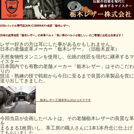
USAバックル専門店JUN-COMPANY×名匠「栃木レザー」
日本の皮革名匠「栃木レザー」の本革ベルト「良い革のベルトが欲しい」のご希望にお応え出来ます！
レザー好きの方は耳にした事があるかもしれません。
日本の老舗皮革メーカー「栃木レザー」（旧栃木皮革）
天然食物性タンニンを使用し、伝統の技匠を現代に継承するマ
イスター
日本国内でも有数の老舗メーカー「栃木レザー」はそのこだわ
りの
技法・熟練の技で戦前から今日に至るまで良質の革製品を世に
送り
出してきました。
栃木レザー工場見学ルポはコチラです
今回当店が企画したベルトは、その老舗栃木レザーの良質な革
を
まるまる
1
枚買いし、革工房の職人さんに
1
本
1
本丹念に仕上げ
て
もらいました。