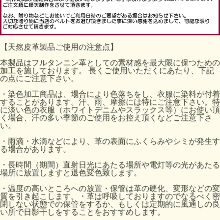
【天然皮革製品ご使用の注意点】
本製品はフルタンニン革としての素材感を最大限に保つための
加工を施しております。 長くご使用いただくにあたり、下記
の点にご注意下さい。
・染色加工商品は、場合により色落ちをし、衣服に染料が付着
することがあります。汗、雨、摩擦には特にご注意下さい。特
に淡い色の衣服（ホワイトデニムやスラックス等）にお使い頂
く場合、汗の多い季節のご使用をお控え頂くなどご注意下さ
い。
・雨滴・水滴などにより、革の表面にふくらみやシミが発生す
る場合があります。
・長時間（期間）直射日光にあたる場所や電灯等の光があたる
場所に放置しますと退色変色致します。
・温度の高いところへの放置・保管は革の硬化、変形などの変
質を引き起こします。・革は呼吸しておりますのでなるべく密
閉しない状態での保管をするか、もしくは定期的に風通しの良
い所で日影干しをすることをおすすめします。