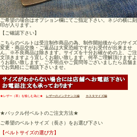
ご希望の場合はオプション欄にてご指定下さい。ネジの横に刻
印が入ります。
【ご確認下さい】
こちらのベルトは受注制作商品の為、制作開始後からのサイズ
変更・商品交換・ご返品は大変恐縮ですがお受付が出来ませ
ん。※不良商品は除きます。サイズを十分お確かめの上、ご注
文頂きますよう宜しくお願い致します。何卒ご理解頂けますよ
うお願い致します。ご不明点やご質問等ございましたら店舗ま
でお気軽にご相談下さいませ。
★レザー（革）を愉しむ為に★
レザーのメンテナンス編
カスタマイズ編
★バックル付ベルトのご注文方法★
ご希望のベルトサイズ（長さ）をお選び下さい
【ベルトサイズの選び方】