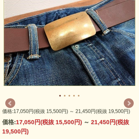
タブルタンニンなめし革）にオイルをふんだんに加脂したオ
イルレザーベルトです。革の表面は比較的マットな仕上が
り、オイルの自然でほのかな艶があります。ベルトをお使い
頂くごとに革に浸み込んだオイル成分が表面に現れ、柔らか
く自然なオイルの光沢が出てきます。また、オイルを塗布す
る事により味わえる美しい経年変化（エイジング）で愛着の
湧く1本となる事と思います。
使い込むごとに味わえる天然良質ヌメ革ならではの美しい経
年変化（エイジング）、使い心地の良さ・愛着を是非お楽し
みください。
老舗皮革会社「栃木レザー」（旧・栃木皮革）、良質の北米
産原皮をオリジナル植物性タンニンエキス（ブラジル産ミモ
ザ樹皮から抽出）に約20日間もの時間をかけ、十分になめし
た拘りのヌメ革にオイルとタンニンを含ませて染色加脂した
良質のヌメ革を使用しました。
お客様のお好みの長さに制作するサイズオーダーベルトで
す。ご希望の長さをお選びください。
価格:17,050円(税抜 15,500円)
～
21,450円(税抜 19,500円)
価格:
17,050円
(税抜 15,500円)
～
21,450円
(税抜
19,500円)