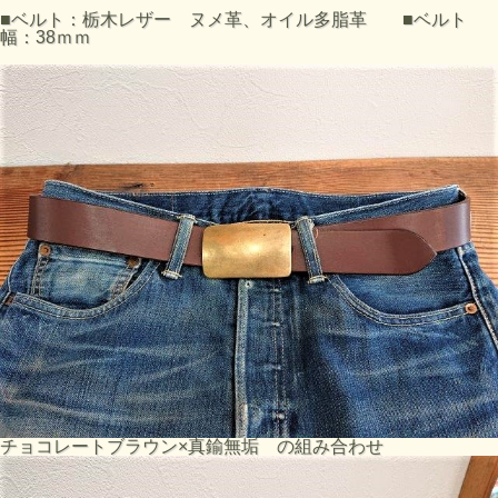
■ベルト：栃木レザー ヌメ革、オイル多脂革 ■ベルト
幅：38ｍｍ
チョコレートブラウン×真鍮無垢 の組み合わせ